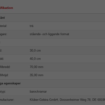
ifikation
änt
erial:
trä
gare:
stående- och liggande format
t
d:
30,0 cm
dd:
40,0 cm
filbredd:
70,00 mm
filhöjd:
35,00 mm
iga egenskaper
typ:
barockramar
ufacturer:
Klüber-Gebira GmbH, Dossenheimer Weg 78, DE 6919