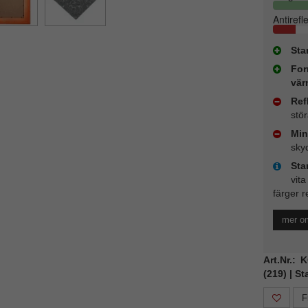
Antirefl
Sta
For
vär
Ref
stö
Min
sky
Sta
vita
färger r
mer o
Art.Nr.:
(219) | S
F