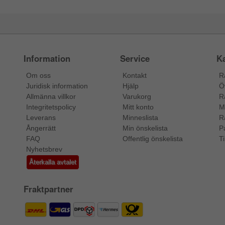
Information
Service
Ka
Om oss
Kontakt
R
Juridisk information
Hjälp
Ö
Allmänna villkor
Varukorg
R
Integritetspolicy
Mitt konto
M
Leverans
Minneslista
R
Ångerrätt
Min önskelista
P
FAQ
Offentlig önskelista
Ti
Nyhetsbrev
Återkalla avtalet
Fraktpartner