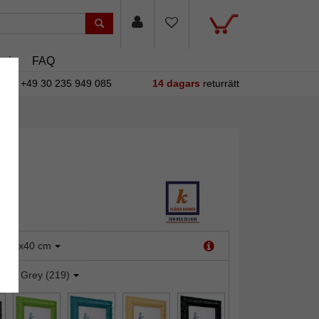
sin
FAQ
+49 30 235 949 085
14 dagars
returrätt
:
30x40 cm
teel Grey (219)