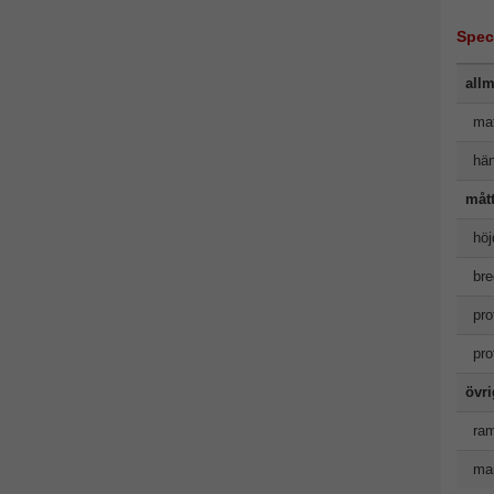
Spec
allm
mat
hän
måt
höj
bre
pro
pro
övr
ram
man