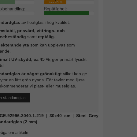
cirka 45 %
exbehandling:
Reptålighet:
ndardglas
av floatglas i hög kvalitet.
mstabil, prisvärd, vittrings- och
mebeständig
samt
reptålig.
lekterande yta
som kan upplevas som
rande.
imalt UV-skydd, ca 45 %
, ger primärt fysiskt
dd.
ndardglas är något grönaktigt
vilket kan ge
 ytor en lätt grön nyans. För tavlor med ljusa
ekommenderar vi plast- eller museiglas.
m standardglas
 KGE-92996-3040-1-219 | 30x40 cm | Steel Grey
tandardglas (2 mm)
råga om artikeln