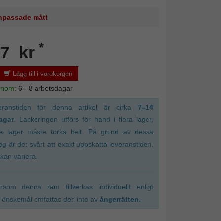
 anpassade mått
*
07 kr
Lägg till i varukorgen
 inom:
6 - 8 arbetsdagar
eranstiden för denna artikel är cirka
7–14
agar
. Lackeringen utförs för hand i flera lager,
je lager måste torka helt. På grund av dessa
eg är det svårt att exakt uppskatta leveranstiden,
kan variera.
ersom denna ram tillverkas individuellt enligt
 önskemål omfattas den inte av
ångerrätten.