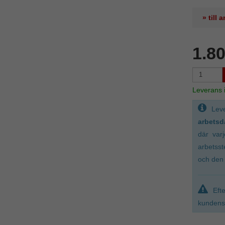
» till
1.8
Leverans
Lev
arbetsd
där var
arbetsst
och den 
Eft
kundens