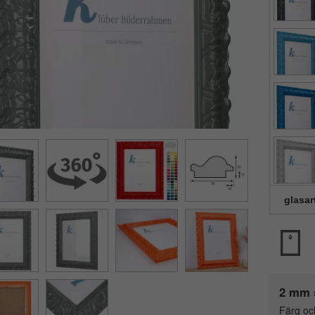
glasar
2 mm 
Färg oc