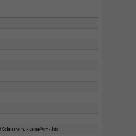
8 Schriesheim,
klueber@gmx.info