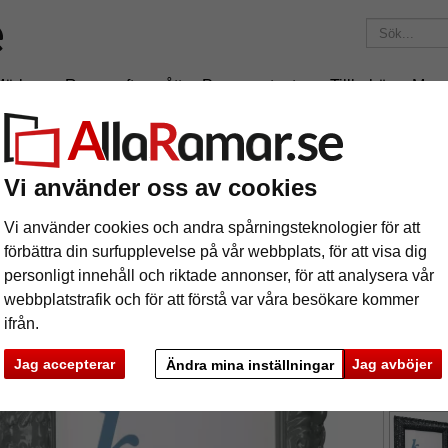
Märken
Ramar efter mått
Passepartouter
Tillbehör
Maga
195 kr
i leveranskostnad.
Oavsett hur mycket du beställer.
Barockram Salamanca Color
Vi använder oss av cookies
rockram Salamanca Color
Vi använder cookies och andra spårningsteknologier för att
förbättra din surfupplevelse på vår webbplats, för att visa dig
personligt innehåll och riktade annonser, för att analysera vår
webbplatstrafik och för att förstå var våra besökare kommer
ifrån.
format
Jag accepterar
Jag avböjer
Ändra mina inställningar
färg:
S
ka
Nästa