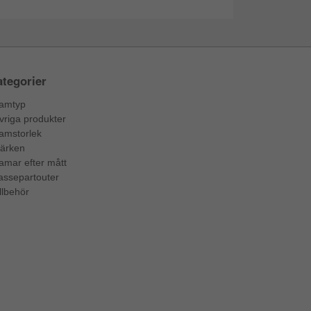
tegorier
amtyp
vriga produkter
amstorlek
ärken
amar efter mått
assepartouter
llbehör