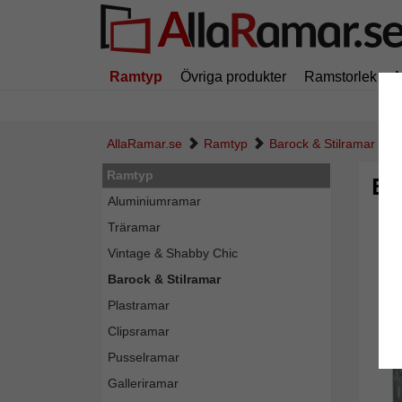
Ramtyp
Övriga produkter
Ramstorlek
AllaRamar.se
Ramtyp
Barock & Stilramar
Ramtyp
Ba
Aluminiumramar
Träramar
Vintage & Shabby Chic
Barock & Stilramar
Plastramar
Clipsramar
Pusselramar
Galleriramar
Tillba