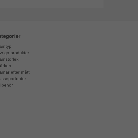
tegorier
amtyp
vriga produkter
amstorlek
ärken
amar efter mått
assepartouter
llbehör