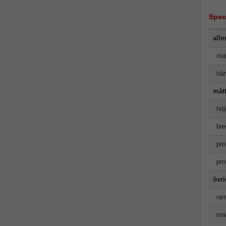
Spec
allm
mat
hän
måt
höj
bre
pro
pro
övr
ram
man