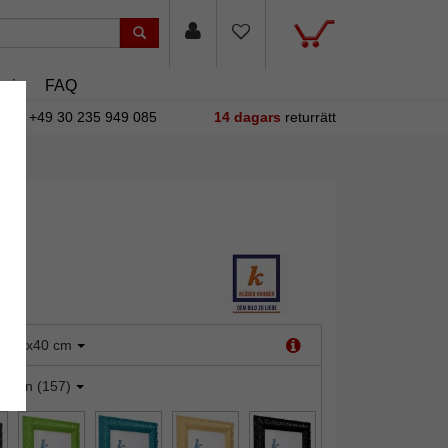
sin
FAQ
+49 30 235 949 085
14 dagars
returrätt
:
30x40 cm
reen (157)