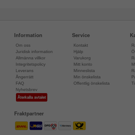
Information
Service
Ka
Om oss
Kontakt
R
Juridisk information
Hjälp
Ö
Allmänna villkor
Varukorg
R
Integritetspolicy
Mitt konto
M
Leverans
Minneslista
R
Ångerrätt
Min önskelista
P
FAQ
Offentlig önskelista
Ti
Nyhetsbrev
Återkalla avtalet
Fraktpartner