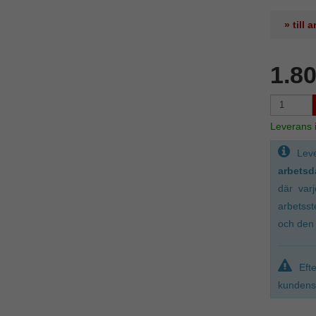
» till
1.8
Leverans
Lev
arbetsd
där var
arbetsst
och den 
Eft
kundens