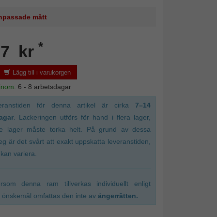
 anpassade mått
*
07 kr
Lägg till i varukorgen
 inom:
6 - 8 arbetsdagar
eranstiden för denna artikel är cirka
7–14
agar
. Lackeringen utförs för hand i flera lager,
je lager måste torka helt. På grund av dessa
eg är det svårt att exakt uppskatta leveranstiden,
kan variera.
ersom denna ram tillverkas individuellt enligt
 önskemål omfattas den inte av
ångerrätten.