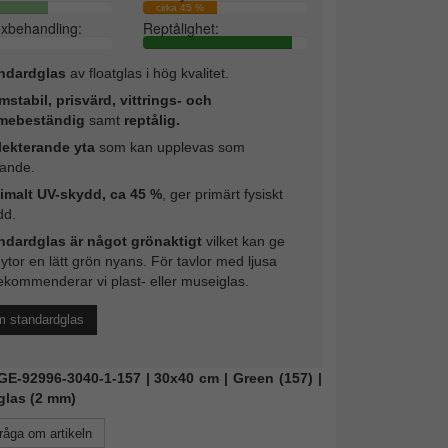
cirka 45 %
exbehandling:
Reptålighet:
ndardglas
av floatglas i hög kvalitet.
mstabil, prisvärd, vittrings- och
mebeständig
samt
reptålig.
lekterande yta
som kan upplevas som
rande.
imalt UV-skydd, ca 45 %
, ger primärt fysiskt
dd.
ndardglas är något grönaktigt
vilket kan ge
 ytor en lätt grön nyans. För tavlor med ljusa
ekommenderar vi plast- eller museiglas.
m standardglas
KGE-92996-3040-1-157 | 30x40 cm | Green (157) |
glas (2 mm)
råga om artikeln