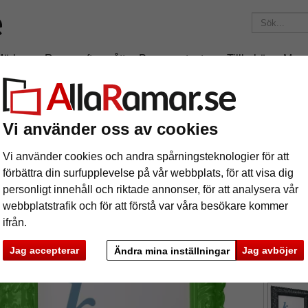
Märken
Ramar efter mått
Passepartouter
Tillbehör
Maga
195 kr
i leveranskostnad.
Oavsett hur mycket du beställer.
Barockram Salamanca Color
Vi använder oss av cookies
rockram Salamanca Color
Vi använder cookies och andra spårningsteknologier för att
förbättra din surfupplevelse på vår webbplats, för att visa dig
personligt innehåll och riktade annonser, för att analysera vår
webbplatstrafik och för att förstå var våra besökare kommer
ifrån.
format
Jag accepterar
Jag avböjer
Ändra mina inställningar
färg:
G
ka
Nästa