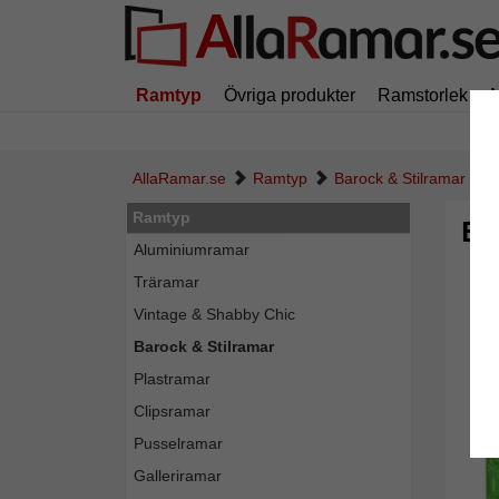
Ramtyp
Övriga produkter
Ramstorlek
AllaRamar.se
Ramtyp
Barock & Stilramar
Ramtyp
Ba
Aluminiumramar
Träramar
Vintage & Shabby Chic
Barock & Stilramar
Plastramar
Clipsramar
Pusselramar
Galleriramar
Tillba