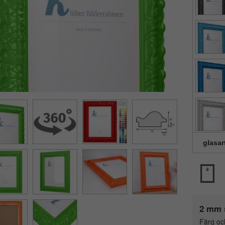
glasar
2 mm 
Färg oc