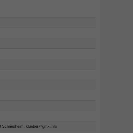
8 Schriesheim,
klueber@gmx.info