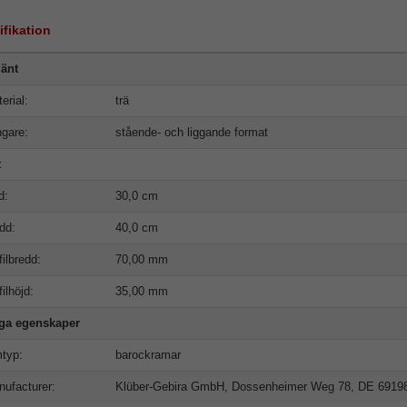
ifikation
änt
erial:
trä
gare:
stående- och liggande format
t
d:
30,0 cm
dd:
40,0 cm
filbredd:
70,00 mm
filhöjd:
35,00 mm
iga egenskaper
typ:
barockramar
ufacturer:
Klüber-Gebira GmbH, Dossenheimer Weg 78, DE 6919