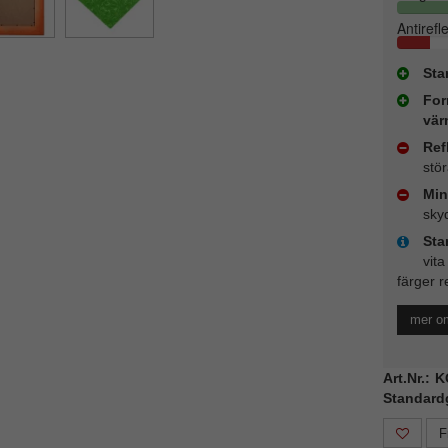
Antirefl
Sta
For
vär
Ref
stö
Min
sky
Sta
vita
färger r
mer o
Art.Nr.: 
Standard
F