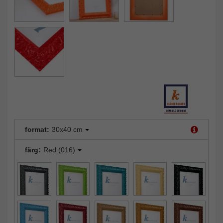
format:
30x40 cm
färg:
Red (016)