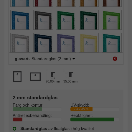
glasart:
Standardglas (2 mm)
70,00 mm
35,00 mm
2 mm standardglas
Färg och kontur:
UV-skydd:
cirka 45 %
Antireflexbehandling:
Reptålighet:
Standardglas
av floatglas i hög kvalitet.