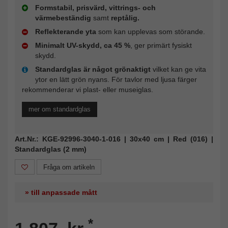
Formstabil, prisvärd, vittrings- och
värmebeständig
samt
reptålig.
Reflekterande yta
som kan upplevas som störande.
Minimalt UV-skydd, ca 45 %
, ger primärt fysiskt
skydd.
Standardglas är något grönaktigt
vilket kan ge vita
ytor en lätt grön nyans. För tavlor med ljusa färger
rekommenderar vi plast- eller museiglas.
mer om standardglas
Art.Nr.: KGE-92996-3040-1-016 | 30x40 cm | Red (016) |
Standardglas (2 mm)
Fråga om artikeln
» till anpassade mått
*