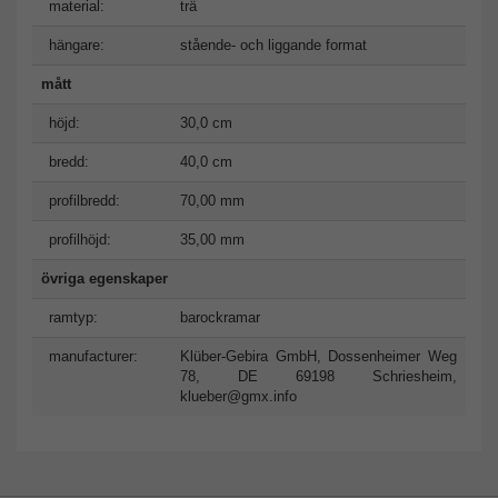
material:
trä
hängare:
stående- och liggande format
mått
höjd:
30,0 cm
bredd:
40,0 cm
profilbredd:
70,00 mm
profilhöjd:
35,00 mm
övriga egenskaper
ramtyp:
barockramar
manufacturer:
Klüber-Gebira GmbH, Dossenheimer Weg
78, DE 69198 Schriesheim,
klueber@gmx.info