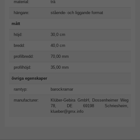
material:
trä
hängare:
stående- och liggande format
mått
höjd:
30,0 cm
bredd:
40,0 cm
profilbredd:
70,00 mm
profilhöjd:
35,00 mm
övriga egenskaper
ramtyp:
barockramar
manufacturer:
Klüber-Gebira GmbH, Dossenheimer Weg
78, DE 69198 Schriesheim,
klueber@gmx.info