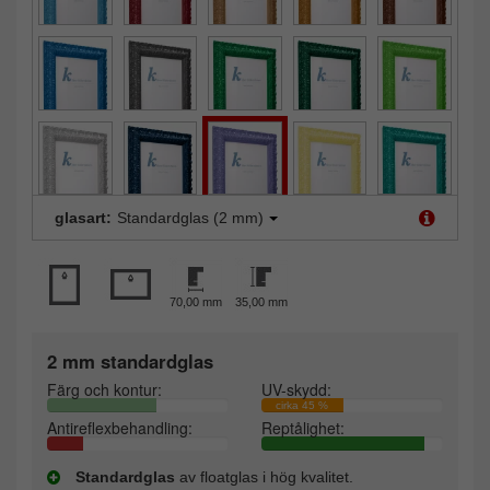
glasart:
Standardglas (2 mm)
70,00 mm
35,00 mm
2 mm standardglas
Färg och kontur:
UV-skydd:
cirka 45 %
Antireflexbehandling:
Reptålighet:
Standardglas
av floatglas i hög kvalitet.