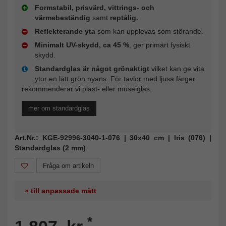
Formstabil, prisvärd, vittrings- och
värmebeständig
samt
reptålig.
Reflekterande yta
som kan upplevas som störande.
Minimalt UV-skydd, ca 45 %
, ger primärt fysiskt
skydd.
Standardglas är något grönaktigt
vilket kan ge vita
ytor en lätt grön nyans. För tavlor med ljusa färger
rekommenderar vi plast- eller museiglas.
mer om standardglas
Art.Nr.: KGE-92996-3040-1-076 | 30x40 cm | Iris (076) |
Standardglas (2 mm)
Fråga om artikeln
» till anpassade mått
*