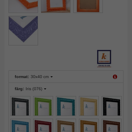
format:
30x40 cm
färg:
Iris (076)