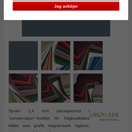
Jag avböjer
Syrafri 1,4 mm passepartout i
"conservation"-kvalitet för högkvalitativa
bilder som grafik, begränsade utgåvor,