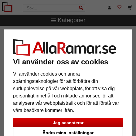
Kategorier
AllaRamar.se
Märken
Larson-Juhl
1,4 mm "Artique"
passepartout efter mått
1,4 mm "Artique" passepartout
efter mått
Vi använder oss av cookies
Vi använder cookies och andra
Pictures
Preview
spårningsteknologier för att förbättra din
surfupplevelse på vår webbplats, för att visa dig
personligt innehåll och riktade annonser, för att
analysera vår webbplatstrafik och för att förstå var
våra besökare kommer ifrån.
Jag accepterar
Tillbaka
Näst
Ändra mina inställningar