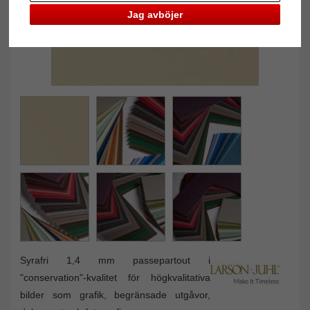
Jag avböjer
Syrafri 1,4 mm passepartout i
"conservation"-kvalitet för högkvalitativa
bilder som grafik, begränsade utgåvor,