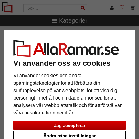
Kategorier
AllaRamar.se
Märken
Larson-Juhl
1,4 mm "Artique"
passepartout efter mått
1,4 mm "Artique" passepartout
efter mått
Vi använder oss av cookies
Vi använder cookies och andra
Pictures
Preview
spårningsteknologier för att förbättra din
surfupplevelse på vår webbplats, för att visa dig
personligt innehåll och riktade annonser, för att
analysera vår webbplatstrafik och för att förstå var
våra besökare kommer ifrån.
Jag accepterar
Tillbaka
Näst
Ändra mina inställningar