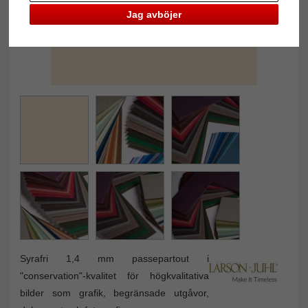
Jag avböjer
Syrafri 1,4 mm passepartout i
"conservation"-kvalitet för högkvalitativa
bilder som grafik, begränsade utgåvor,