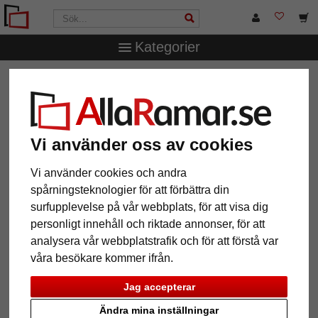
Kategorier
AllaRamar.se
Märken
Larson-Juhl
1,4 mm "Artique"
passepartout efter mått
1,4 mm "Artique" passepartout
efter mått
Vi använder oss av cookies
Vi använder cookies och andra
Pictures
Preview
spårningsteknologier för att förbättra din
surfupplevelse på vår webbplats, för att visa dig
personligt innehåll och riktade annonser, för att
analysera vår webbplatstrafik och för att förstå var
våra besökare kommer ifrån.
Jag accepterar
Tillbaka
Näst
Ändra mina inställningar