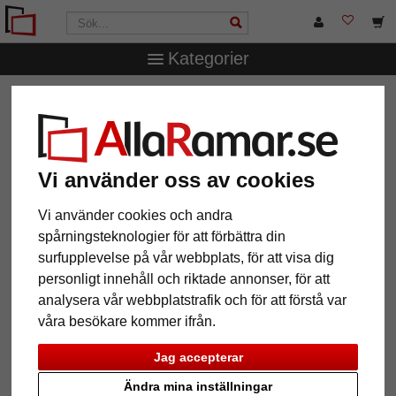
Kategorier
AllaRamar.se
Märken
Larson-Juhl
1,4 mm "Artique"
passepartout efter mått
1,4 mm "Artique" passepartout
efter mått
Vi använder oss av cookies
Vi använder cookies och andra
Pictures
Preview
spårningsteknologier för att förbättra din
surfupplevelse på vår webbplats, för att visa dig
personligt innehåll och riktade annonser, för att
analysera vår webbplatstrafik och för att förstå var
våra besökare kommer ifrån.
Jag accepterar
Tillbaka
Näst
Ändra mina inställningar