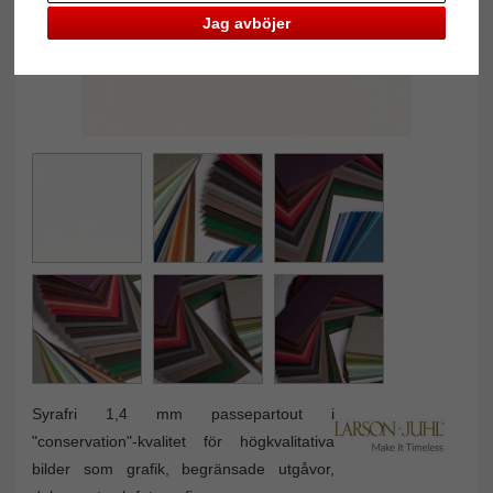
Jag avböjer
Syrafri 1,4 mm passepartout i
"conservation"-kvalitet för högkvalitativa
bilder som grafik, begränsade utgåvor,