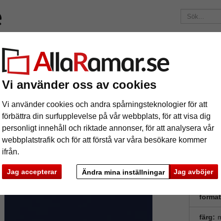
ärken
Ramar efter mått
Passepartouter
Tillbehör
Maga
195 kr
i leveranskostnad.
Oavsett hur mycket du beställer.
"Artique" passepartout efter mått
Vi använder oss av cookies
4 mm "Artique" passepartout efter mått
Vi använder cookies och andra spårningsteknologier för att
förbättra din surfupplevelse på vår webbplats, för att visa dig
personligt innehåll och riktade annonser, för att analysera vår
tures
Preview
Syrafr
webbplatstrafik och för att förstå var våra besökare kommer
"conservat
ifrån.
bilder so
dokument o
Jag accepterar
Jag avböjer
Ändra mina inställningar
format
ka
Nästa
färg:
m