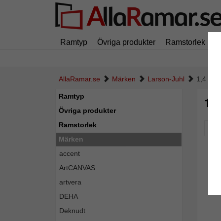
Ramtyp
Övriga produkter
Ramstorlek
M
AllaRamar.se
Märken
Larson-Juhl
1,4 mm 
Ramtyp
1,
Övriga produkter
Ramstorlek
Pic
Märken
accent
ArtCANVAS
artvera
DEHA
Deknudt
Tillba