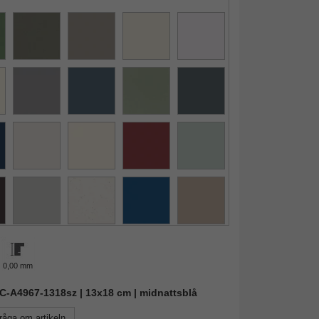
0,00 mm
AIC-A4967-1318sz | 13x18 cm | midnattsblå
råga om artikeln