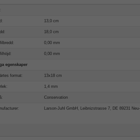
t
d:
13,0 cm
dd:
18,0 cm
filbredd:
0,00 mm
filhöjd:
0,00 mm
iga egenskaper
ärtes format:
13x18 cm
rlek:
1,4 mm
å:
Conservation
ufacturer:
Larson-Juhl GmbH, Leibnizstrasse 7, DE 89231 Neu