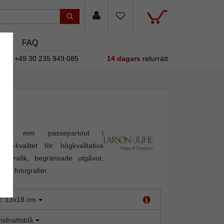
sin
FAQ
+49 30 235 949 085
14 dagars
returrätt
i 1,4 mm passepartout i
ion"-kvalitet för högkvalitativa
m grafik, begränsade utgåvor,
ch fotografier.
:
13x18 cm
idnattsblå