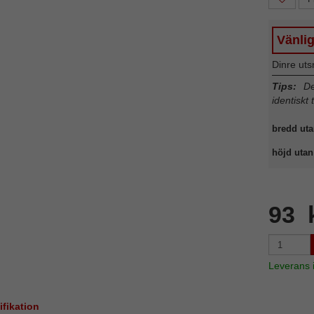
Vänli
Dinre uts
Tips:
Det
identiskt 
bredd uta
höjd utan 
93 
Leverans
ifikation