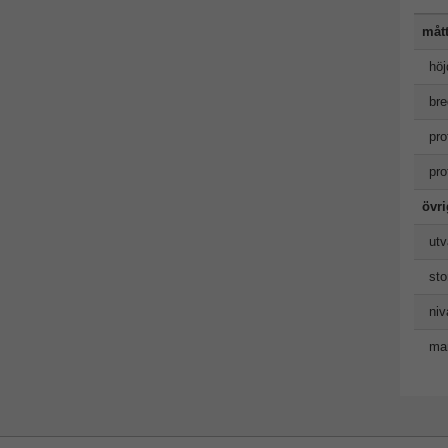
måt
höj
bre
pro
pro
övr
utv
sto
niv
man