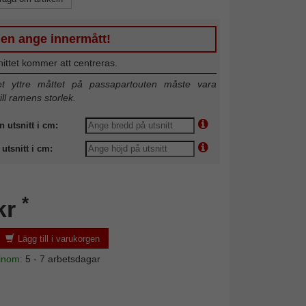
gen ange innermått!
nittet kommer att centreras.
 yttre måttet på passapartouten måste vara
till ramens storlek.
n utsnitt i cm:
utsnitt i cm:
*
kr
Lägg till i varukorgen
 inom:
5 - 7 arbetsdagar