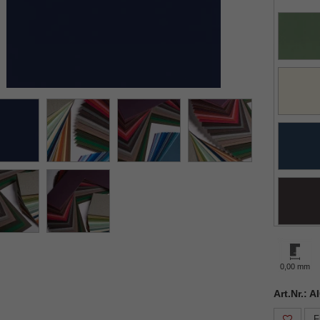
0,00 mm
Art.Nr.: 
F