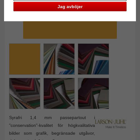
Jag avböjer
Syrafri 1,4 mm passepartout i
"conservation"-kvalitet för högkvalitativa
bilder som grafik, begränsade utgåvor,