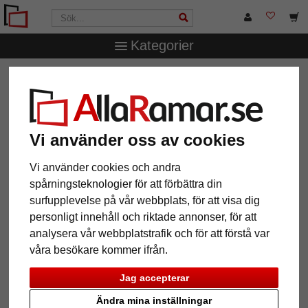
Kategorier
AllaRamar.se
Märken
Larson-Juhl
1,4 mm "Artique"
passepartout efter mått
1,4 mm "Artique" passepartout
efter mått
Vi använder oss av cookies
Vi använder cookies och andra
Pictures
Preview
spårningsteknologier för att förbättra din
surfupplevelse på vår webbplats, för att visa dig
personligt innehåll och riktade annonser, för att
analysera vår webbplatstrafik och för att förstå var
våra besökare kommer ifrån.
Jag accepterar
Tillbaka
Näst
Ändra mina inställningar