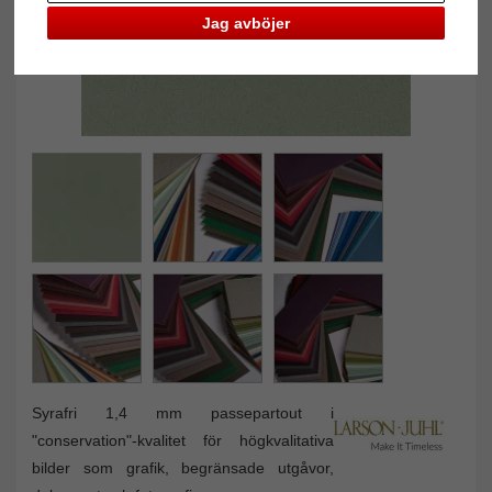
Jag avböjer
Syrafri 1,4 mm passepartout i
"conservation"-kvalitet för högkvalitativa
bilder som grafik, begränsade utgåvor,