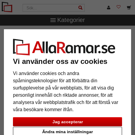
Kategorier
AllaRamar.se
Märken
Larson-Juhl
1,4 mm "Artique"
passepartout efter mått
1,4 mm "Artique" passepartout
efter mått
Vi använder oss av cookies
Vi använder cookies och andra
Pictures
Preview
spårningsteknologier för att förbättra din
surfupplevelse på vår webbplats, för att visa dig
personligt innehåll och riktade annonser, för att
analysera vår webbplatstrafik och för att förstå var
våra besökare kommer ifrån.
Jag accepterar
Tillbaka
Näst
Ändra mina inställningar