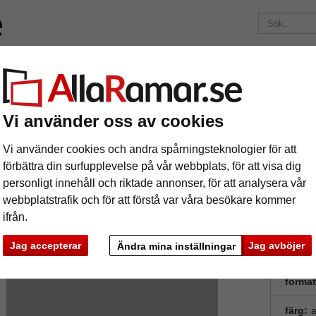
ärken
Ramar efter mått
Passepartouter
Tillbehör
Maga
195 kr
i leveranskostnad.
Oavsett hur mycket du beställer.
"Artique" passepartout efter mått
Vi använder oss av cookies
4 mm "Artique" passepartout efter mått
Vi använder cookies och andra spårningsteknologier för att
förbättra din surfupplevelse på vår webbplats, för att visa dig
personligt innehåll och riktade annonser, för att analysera vår
tures
Preview
Syrafr
webbplatstrafik och för att förstå var våra besökare kommer
"conservat
ifrån.
bilder so
dokument o
Jag accepterar
Jag avböjer
Ändra mina inställningar
format
ka
Nästa
färg:
a