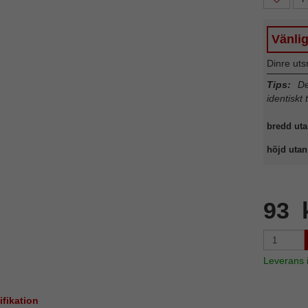
Vänli
Dinre uts
Tips:
Det
identiskt 
bredd uta
höjd utan 
93 
Leverans
ifikation