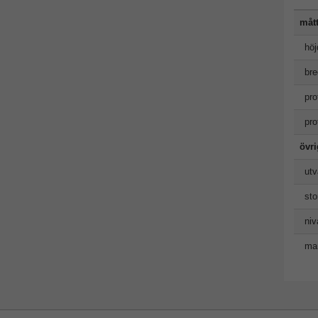
måt
höj
bre
pro
pro
övr
utv
sto
niv
man