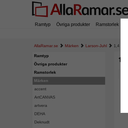
Ramtyp
Övriga produkter
Ramstorlek
M
AllaRamar.se
Märken
Larson-Juhl
1,4 mm 
Ramtyp
1,
Övriga produkter
Ramstorlek
Pic
Märken
accent
ArtCANVAS
artvera
DEHA
Deknudt
Tillba