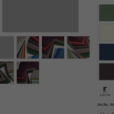
0,00 mm
Art.Nr.: 
F