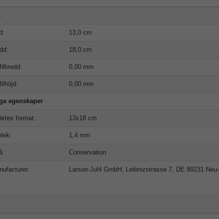
t
d:
13,0 cm
dd:
18,0 cm
filbredd:
0,00 mm
filhöjd:
0,00 mm
iga egenskaper
ärtes format:
13x18 cm
rlek:
1,4 mm
å:
Conservation
ufacturer:
Larson-Juhl GmbH, Leibnizstrasse 7, DE 89231 Neu