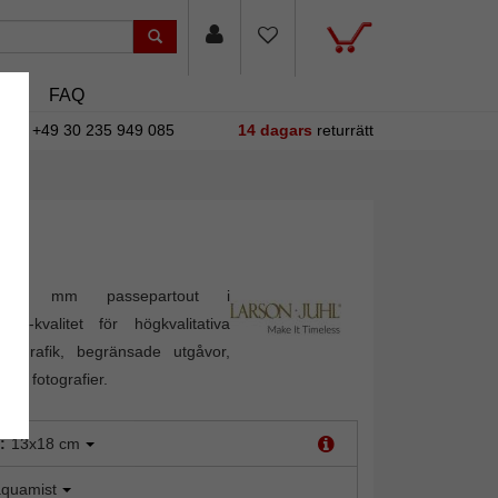
sin
FAQ
+49 30 235 949 085
14 dagars
returrätt
i 1,4 mm passepartout i
ion"-kvalitet för högkvalitativa
m grafik, begränsade utgåvor,
ch fotografier.
:
13x18 cm
quamist