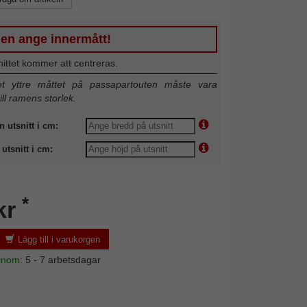
gen ange innermått!
nittet kommer att centreras.
 yttre måttet på passapartouten måste vara
till ramens storlek.
n utsnitt i cm:
utsnitt i cm:
*
kr
Lägg till i varukorgen
 inom:
5 - 7 arbetsdagar