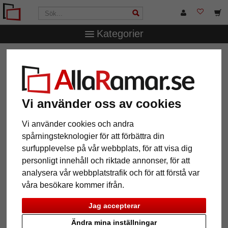
Kategorier
AllaRamar.se
Märken
Larson-Juhl
1,4 mm "Artique"
passepartout efter mått
1,4 mm "Artique" passepartout
efter mått
Vi använder oss av cookies
Vi använder cookies och andra
Pictures
Preview
spårningsteknologier för att förbättra din
surfupplevelse på vår webbplats, för att visa dig
personligt innehåll och riktade annonser, för att
analysera vår webbplatstrafik och för att förstå var
våra besökare kommer ifrån.
Jag accepterar
Tillbaka
Näst
Ändra mina inställningar