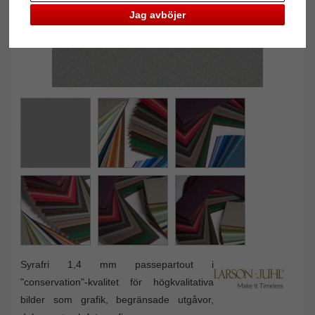
Jag avböjer
Syrafri 1,4 mm passepartout i
"conservation"-kvalitet för högkvalitativa
bilder som grafik, begränsade utgåvor,