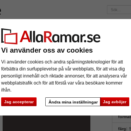
ärken
Ramar efter mått
Passepartouter
Tillbehör
Maga
195 kr
i leveranskostnad.
Oavsett hur mycket du beställer.
"Artique" passepartout efter mått
Vi använder oss av cookies
4 mm "Artique" passepartout efter mått
Vi använder cookies och andra spårningsteknologier för att
förbättra din surfupplevelse på vår webbplats, för att visa dig
personligt innehåll och riktade annonser, för att analysera vår
tures
Preview
Syrafr
webbplatstrafik och för att förstå var våra besökare kommer
"conservat
ifrån.
bilder so
dokument o
Jag accepterar
Jag avböjer
Ändra mina inställningar
format
ka
Nästa
färg:
S