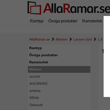
Ramtyp
Övriga produkter
Ramstorlek
M
AllaRamar.se
Märken
Larson-Juhl
1,4 mm 
Ramtyp
1,
Övriga produkter
Ramstorlek
Pic
Märken
accent
ArtCANVAS
artvera
DEHA
Deknudt
Tillba