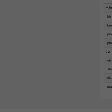
måt
höj
bre
pro
pro
övr
utv
sto
niv
man