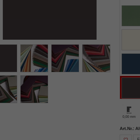
0,00 mm
Art.Nr.: 
F