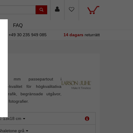
sin
FAQ
+49 30 235 949 085
14 dagars
returrätt
i 1,4 mm passepartout i
ion"-kvalitet för högkvalitativa
m grafik, begränsade utgåvor,
ch fotografier.
:
13x18 cm
haletone grå