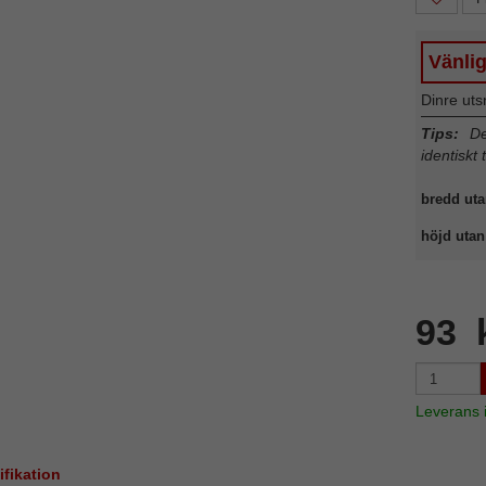
Vänli
Dinre uts
Tips:
Det
identiskt 
bredd uta
höjd utan 
93 
Leverans
ifikation