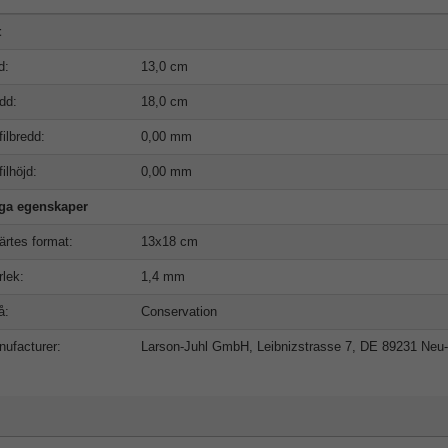
t
d:
13,0 cm
dd:
18,0 cm
filbredd:
0,00 mm
filhöjd:
0,00 mm
iga egenskaper
ärtes format:
13x18 cm
rlek:
1,4 mm
å:
Conservation
ufacturer:
Larson-Juhl GmbH, Leibnizstrasse 7, DE 89231 Neu