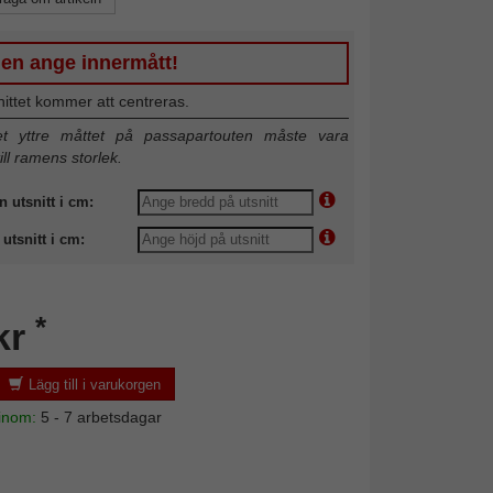
gen ange innermått!
nittet kommer att centreras.
 yttre måttet på passapartouten måste vara
till ramens storlek.
n utsnitt i cm:
utsnitt i cm:
*
kr
Lägg till i varukorgen
 inom:
5 - 7 arbetsdagar