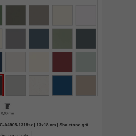
0,00 mm
AIC-A4905-1318sz | 13x18 cm | Shaletone grå
råga om artikeln