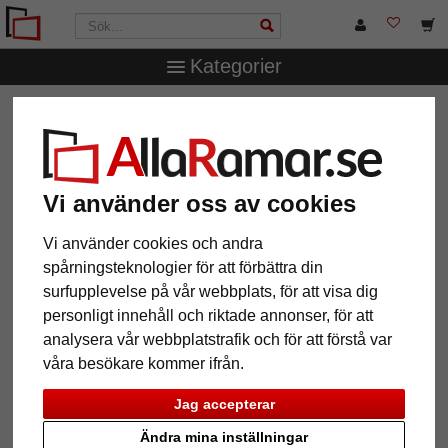
Kategorier
AllaRamar.se
Märken
Larson-Juhl
1,4 mm "Artique"
passepartout efter mått
1,4 mm "Artique" passepartout
efter mått
Vi använder oss av cookies
Vi använder cookies och andra
Pictures
Preview
spårningsteknologier för att förbättra din
surfupplevelse på vår webbplats, för att visa dig
personligt innehåll och riktade annonser, för att
analysera vår webbplatstrafik och för att förstå var
våra besökare kommer ifrån.
Jag accepterar
Tillbaka
Näst
Ändra mina inställningar