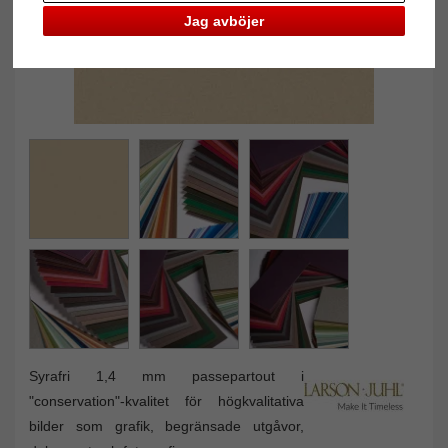
Jag avböjer
Syrafri 1,4 mm passepartout i
"conservation"-kvalitet för högkvalitativa
bilder som grafik, begränsade utgåvor,