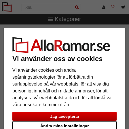
Kategorier
AllaRamar.se
Märken
Larson-Juhl
1,4 mm "Artique"
passepartout efter mått
1,4 mm "Artique" passepartout
efter mått
Vi använder oss av cookies
Vi använder cookies och andra
Pictures
Preview
spårningsteknologier för att förbättra din
surfupplevelse på vår webbplats, för att visa dig
personligt innehåll och riktade annonser, för att
analysera vår webbplatstrafik och för att förstå var
våra besökare kommer ifrån.
Jag accepterar
Tillbaka
Näst
Ändra mina inställningar