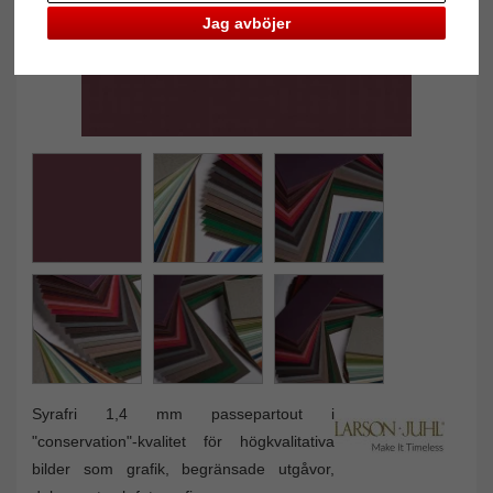
Jag avböjer
Syrafri 1,4 mm passepartout i
"conservation"-kvalitet för högkvalitativa
bilder som grafik, begränsade utgåvor,