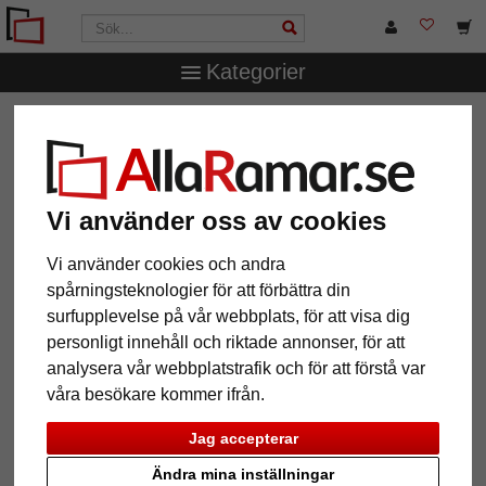
Kategorier
AllaRamar.se
Märken
Larson-Juhl
1,4 mm "Artique"
passepartout efter mått
1,4 mm "Artique" passepartout
efter mått
Vi använder oss av cookies
Vi använder cookies och andra
Pictures
Preview
spårningsteknologier för att förbättra din
surfupplevelse på vår webbplats, för att visa dig
personligt innehåll och riktade annonser, för att
analysera vår webbplatstrafik och för att förstå var
våra besökare kommer ifrån.
Jag accepterar
Tillbaka
Näst
Ändra mina inställningar