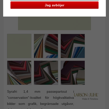
Jag avböjer
Syrafri 1,4 mm passepartout i
"conservation"-kvalitet för högkvalitativa
bilder som grafik, begränsade utgåvor,