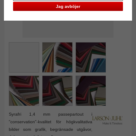
Jag avböjer
Syrafri 1,4 mm passepartout i
"conservation"-kvalitet för högkvalitativa
bilder som grafik, begränsade utgåvor,