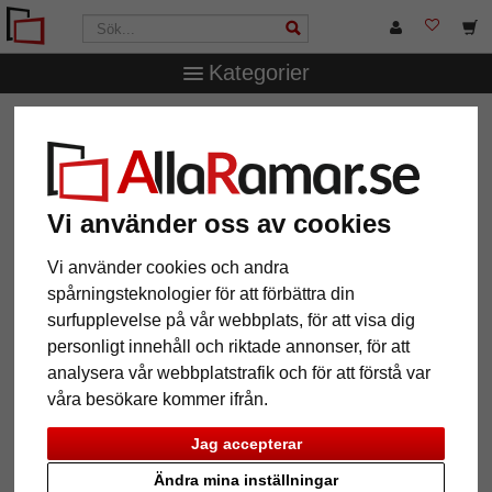
Kategorier
AllaRamar.se
Märken
Larson-Juhl
1,4 mm "Artique"
passepartout efter mått
1,4 mm "Artique" passepartout
efter mått
Vi använder oss av cookies
Vi använder cookies och andra
Pictures
Preview
spårningsteknologier för att förbättra din
surfupplevelse på vår webbplats, för att visa dig
personligt innehåll och riktade annonser, för att
analysera vår webbplatstrafik och för att förstå var
våra besökare kommer ifrån.
Jag accepterar
Tillbaka
Näst
Ändra mina inställningar