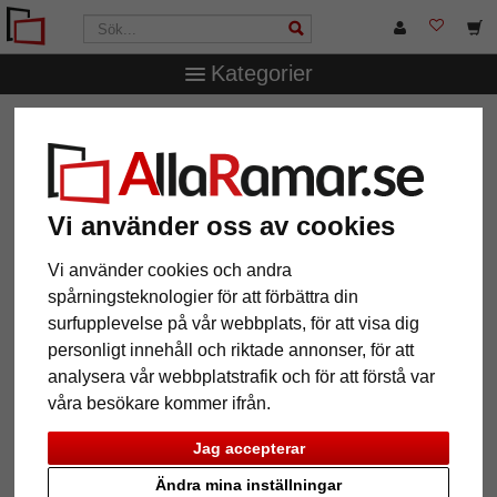
Kategorier
AllaRamar.se
Märken
Larson-Juhl
1,4 mm "Artique"
passepartout efter mått
1,4 mm "Artique" passepartout
efter mått
Vi använder oss av cookies
Vi använder cookies och andra
Pictures
Preview
spårningsteknologier för att förbättra din
surfupplevelse på vår webbplats, för att visa dig
personligt innehåll och riktade annonser, för att
analysera vår webbplatstrafik och för att förstå var
våra besökare kommer ifrån.
Jag accepterar
Tillbaka
Näst
Ändra mina inställningar