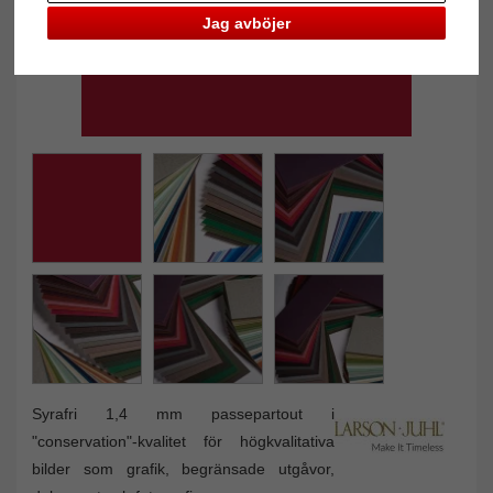
Jag avböjer
Syrafri 1,4 mm passepartout i
"conservation"-kvalitet för högkvalitativa
bilder som grafik, begränsade utgåvor,