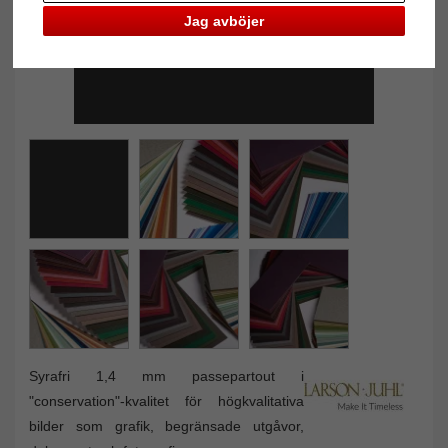
Jag avböjer
Syrafri 1,4 mm passepartout i
"conservation"-kvalitet för högkvalitativa
bilder som grafik, begränsade utgåvor,