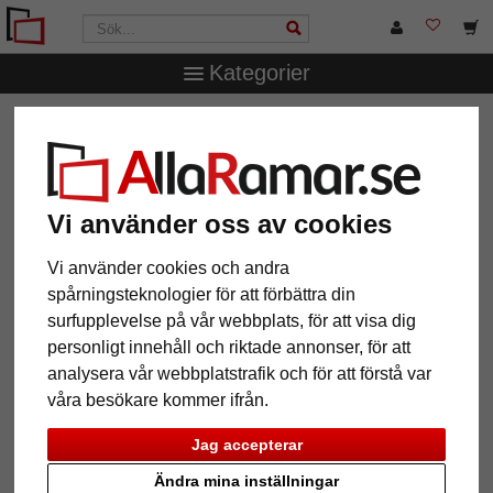
Kategorier
AllaRamar.se
Märken
Larson-Juhl
1,4 mm "Artique"
passepartout efter mått
1,4 mm "Artique" passepartout
efter mått
Vi använder oss av cookies
Vi använder cookies och andra
Pictures
Preview
spårningsteknologier för att förbättra din
surfupplevelse på vår webbplats, för att visa dig
personligt innehåll och riktade annonser, för att
analysera vår webbplatstrafik och för att förstå var
våra besökare kommer ifrån.
Jag accepterar
Tillbaka
Näst
Ändra mina inställningar