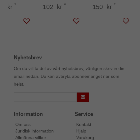
*
*
*
41 kr
102 kr
150 kr
Nyhetsbrev
Om du vill ta del av vårt nyhetsbrev, vänligen skriv in din
email nedan. Du kan avbryta abonnemanget när som
helst.
Information
Service
Om oss
Kontakt
Juridisk information
Hjälp
Allmänna villkor
Varukorg