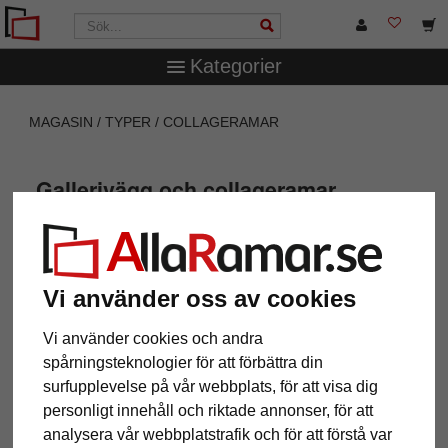
Kategorier
MAGASIN
TYPER
COLLAGERAMAR
Gallerivägg och collageramar
Vi använder oss av cookies
Collage till väggen
Vi använder cookies och andra
spårningsteknologier för att förbättra din
Ramar är inte längre omoderna! Istället för att enbart
surfupplevelse på vår webbplats, för att visa dig
rama in foton i vardagsrummet har de eleganta
personligt innehåll och riktade annonser, för att
accessoarerna numera blivit ett statement: de står för
analysera vår webbplatstrafik och för att förstå var