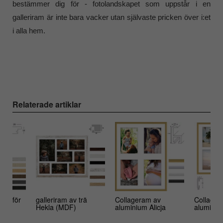
bestämmer dig för - fotolandskapet som uppstår i en
galleriram är inte bara vacker utan självaste pricken över i:et
i alla hem.
Relaterade artiklar
ome för
galleriram av trä
Collageram av
Collager
Hekla (MDF)
aluminium Alicja
aluminiu