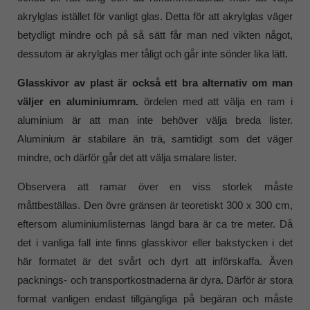
akrylglas istället för vanligt glas. Detta för att akrylglas väger
betydligt mindre och på så sätt får man ned vikten något,
dessutom är akrylglas mer tåligt och går inte sönder lika lätt.
Glasskivor av plast är också ett bra alternativ om man
väljer en aluminiumram.
ördelen med att välja en ram i
aluminium är att man inte behöver välja breda lister.
Aluminium är stabilare än trä, samtidigt som det väger
mindre, och därför går det att välja smalare lister.
Observera att ramar över en viss storlek måste
måttbeställas. Den övre gränsen är teoretiskt 300 x 300 cm,
eftersom aluminiumlisternas längd bara är ca tre meter. Då
det i vanliga fall inte finns glasskivor eller bakstycken i det
här formatet är det svårt och dyrt att införskaffa. Även
packnings- och transportkostnaderna är dyra. Därför är stora
format vanligen endast tillgängliga på begäran och måste