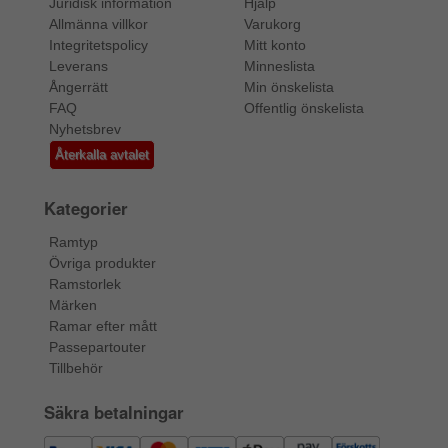
Juridisk information
Hjälp
Allmänna villkor
Varukorg
Integritetspolicy
Mitt konto
Leverans
Minneslista
Ångerrätt
Min önskelista
FAQ
Offentlig önskelista
Nyhetsbrev
Återkalla avtalet
Kategorier
Ramtyp
Övriga produkter
Ramstorlek
Märken
Ramar efter mått
Passepartouter
Tillbehör
Säkra betalningar