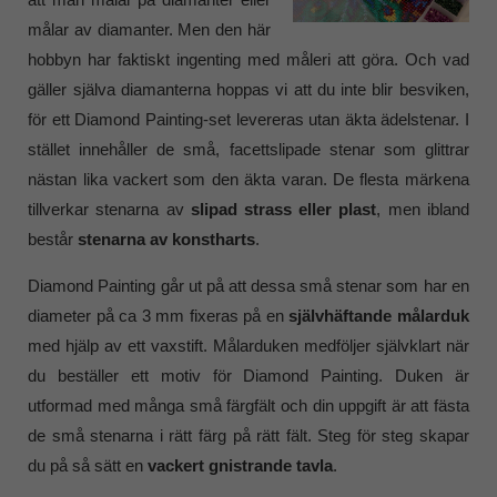
målar av diamanter. Men den här
hobbyn har faktiskt ingenting med måleri att göra. Och vad
gäller själva diamanterna hoppas vi att du inte blir besviken,
för ett Diamond Painting-set levereras utan äkta ädelstenar. I
stället innehåller de små, facettslipade stenar som glittrar
nästan lika vackert som den äkta varan. De flesta märkena
tillverkar stenarna av
slipad strass eller plast
, men ibland
består
stenarna av konstharts
.
Diamond Painting går ut på att dessa små stenar som har en
diameter på ca 3 mm fixeras på en
självhäftande målarduk
med hjälp av ett vaxstift. Målarduken medföljer självklart när
du beställer ett motiv för Diamond Painting. Duken är
utformad med många små färgfält och din uppgift är att fästa
de små stenarna i rätt färg på rätt fält. Steg för steg skapar
du på så sätt en
vackert gnistrande tavla
.