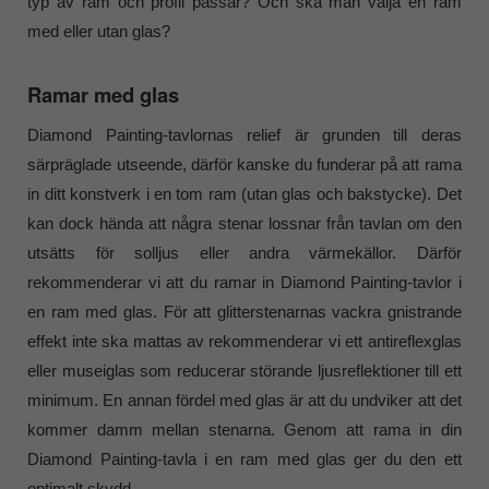
typ av ram och profil passar? Och ska man välja en ram
med eller utan glas?
Ramar med glas
Diamond Painting-tavlornas relief är grunden till deras
särpräglade utseende, därför kanske du funderar på att rama
in ditt konstverk i en tom ram (utan glas och bakstycke). Det
kan dock hända att några stenar lossnar från tavlan om den
utsätts för solljus eller andra värmekällor. Därför
rekommenderar vi att du ramar in Diamond Painting-tavlor i
en ram med glas. För att glitterstenarnas vackra gnistrande
effekt inte ska mattas av rekommenderar vi ett antireflexglas
eller museiglas som reducerar störande ljusreflektioner till ett
minimum. En annan fördel med glas är att du undviker att det
kommer damm mellan stenarna. Genom att rama in din
Diamond Painting-tavla i en ram med glas ger du den ett
optimalt skydd.