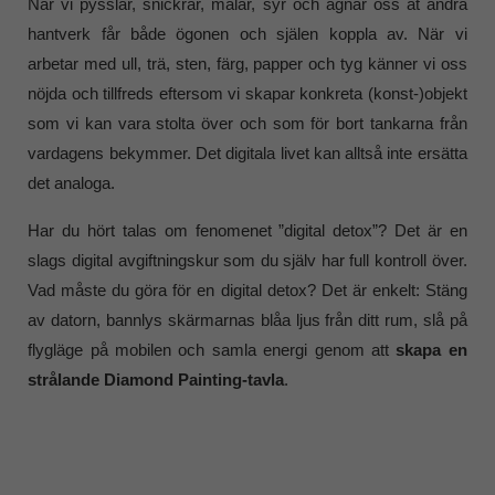
När vi pysslar, snickrar, målar, syr och ägnar oss åt andra
hantverk får både ögonen och själen koppla av. När vi
arbetar med ull, trä, sten, färg, papper och tyg känner vi oss
nöjda och tillfreds eftersom vi skapar konkreta (konst-)objekt
som vi kan vara stolta över och som för bort tankarna från
vardagens bekymmer. Det digitala livet kan alltså inte ersätta
det analoga.
Har du hört talas om fenomenet ”digital detox”? Det är en
slags digital avgiftningskur som du själv har full kontroll över.
Vad måste du göra för en digital detox? Det är enkelt: Stäng
av datorn, bannlys skärmarnas blåa ljus från ditt rum, slå på
flygläge på mobilen och samla energi genom att
skapa en
strålande Diamond Painting-tavla
.