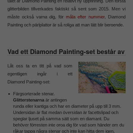
talet är Diamond Painting en relativt ny uppfinning. Den första
glitterbilden tillverkades faktiskt så sent som 2015. Men vi
måste också varna dig, för
måla efter nummer
, Diamond
Painting och pärlplattor är så roliga att man lätt blir beroende.
Vad ett Diamond Painting-set består av
Låt oss ta en titt på vad som
egentligen ingår i ett
Diamond Painting-set:
Färgsorterade stenar.
Glitterstenarna
är antingen
runda eller kantiga och har en diameter på upp till 3 mm.
Undersidan är flat medan översidan är facettslipad och
speglar ljuset på samma sätt som en diamant. Du
behöver förresten inte oroa dig för vad som händer om du
råkar tappa några stenar och inte kan hitta dem igen,