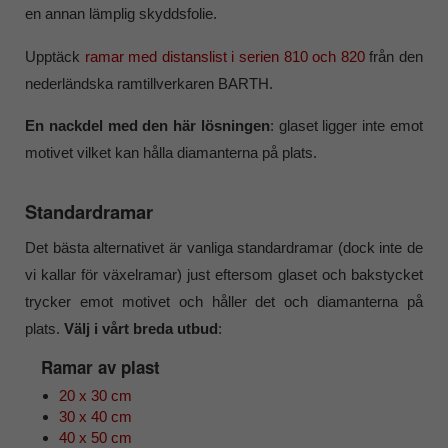
en annan lämplig skyddsfolie.
Upptäck
ramar med distanslist i serien 810 och 820
från den
nederländska ramtillverkaren BARTH.
En nackdel med den här lösningen
: glaset ligger inte emot
motivet vilket kan hålla diamanterna på plats.
Standardramar
Det bästa alternativet är vanliga standardramar (dock inte de
vi kallar för växelramar) just eftersom glaset och bakstycket
trycker emot motivet och håller det och diamanterna på
plats.
Välj i vårt breda utbud
:
Ramar av plast
20 x 30 cm
30 x 40 cm
40 x 50 cm