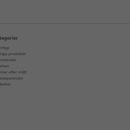
tegorier
mtyp
riga produkter
mstorlek
rken
mar efter mått
ssepartouter
llbehör