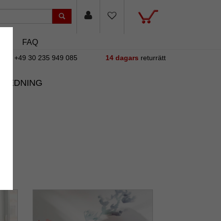
sin
FAQ
+49 30 235 949 085
14 dagars
returrätt
NREDNING