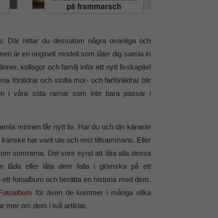
på frammarsch
r. Där hittar du dessutom några ovanliga och
en är en originell modell som låter dig samla in
ner, kollegor och familj inför ett nytt livskapitel
na föräldrar och stolta mor- och farföräldrar blir
ton i våra söta ramar som inte bara passar i
amla minnen får nytt liv. Har du och din käraste
kanske har varit ute och rest tillsammans. Eller
 om somrarna. Det vore synd att låta alla dessa
låda eller låta dem falla i glömska på ett
i ett fotoalbum och berätta en historia med dem.
Fotoalbum
för även de kommer i många olika
ar mer om dem i två artiklar.