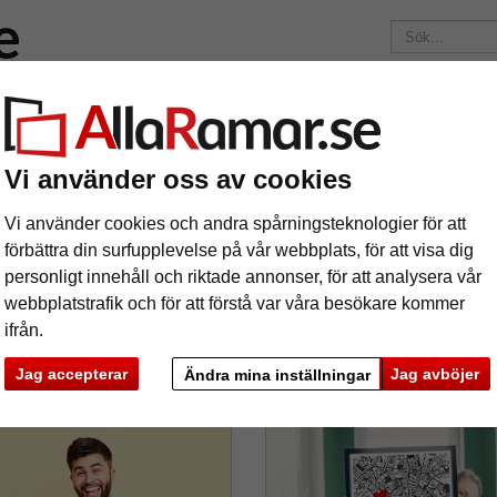
Märken
Ramar efter mått
Passepartouter
Tillbehör
Maga
195 kr
i leveranskostnad.
Oavsett hur mycket du beställer.
Vi använder oss av cookies
RÅDGIVNING
PRESENTIDÉER
KONST & I
Vi använder cookies och andra spårningsteknologier för att
förbättra din surfupplevelse på vår webbplats, för att visa dig
MAGASIN
PRESENTIDÉER
personligt innehåll och riktade annonser, för att analysera vår
webbplatstrafik och för att förstå var våra besökare kommer
ifrån.
Jag accepterar
Jag avböjer
Ändra mina inställningar