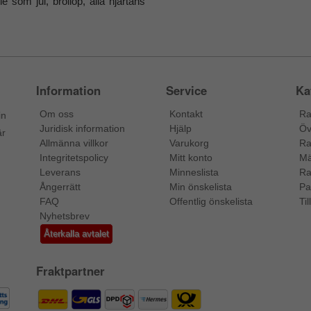
lle som jul, bröllop, alla hjärtans
Information
Service
Ka
Om oss
Kontakt
Ra
in
Juridisk information
Hjälp
Öv
är
Allmänna villkor
Varukorg
Ra
Integritetspolicy
Mitt konto
Mä
Leverans
Minneslista
Ra
Ångerrätt
Min önskelista
Pa
FAQ
Offentlig önskelista
Ti
Nyhetsbrev
Återkalla avtalet
Fraktpartner