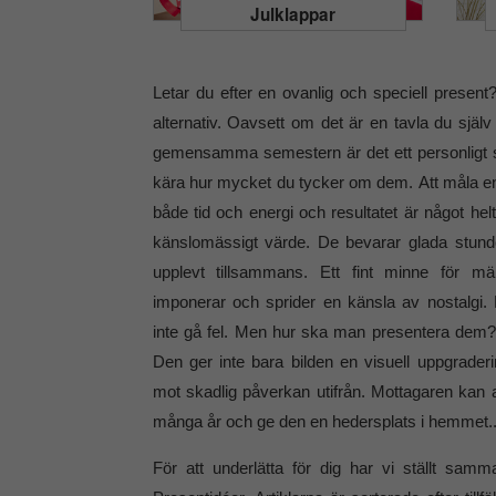
Julklappar
Letar du efter en ovanlig och speciell present
alternativ. Oavsett om det är en tavla du själv 
gemensamma semestern är det ett personligt sät
kära hur mycket du tycker om dem. Att måla en 
både tid och energi och resultatet är något hel
känslomässigt värde. De bevarar glada stun
upplevt tillsammans. Ett fint minne för m
imponerar och sprider en känsla av nostalgi.
inte gå fel. Men hur ska man presentera dem?
Den ger inte bara bilden en visuell uppgrade
mot skadlig påverkan utifrån. Mottagaren kan a
många år och ge den en hedersplats i hemmet.
För att underlätta för dig har vi ställt samm