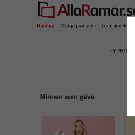
Ramtyp
Övriga produkter
Ramstorlek
TYPER
Minnen som gåva