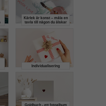
Kärlek är konst – måla en
tavla till någon du älskar
e
Individualisering
Goldbuch - ett fotoalbum