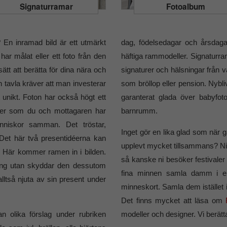
Signaturramar
Fotoalbum
? En inramad bild är ett utmärkt
dag, födelsedagar och årsdaga
har målat eller ett foto från den
häftiga rammodeller. Signaturram
t att berätta för dina nära och
signaturer och hälsningar från vän
tavla kräver att man investerar
som bröllop eller pension. Nybliv
t unikt. Foton har också högt ett
garanterat glada över babyfo
der som du och mottagaren har
barnrumm.
änniskor samman. Det tröstar,
Inget gör en lika glad som när g
 Det här två presentidéerna kan
upplevt mycket tillsammans? Ni 
 Här kommer ramen in i bilden.
så kanske ni besöker festivaler
ring utan skyddar den dessutom
fina minnen samla damm i en 
lltså njuta av sin present under
minneskort. Samla dem istället 
.
Det finns mycket att läsa om
an olika förslag under rubriken
modeller och designer. Vi berätt