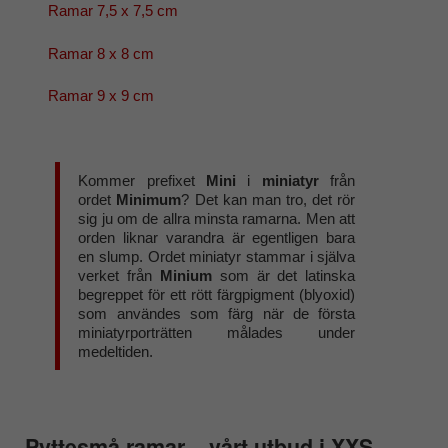
Ramar 7,5 x 7,5 cm
Ramar 8 x 8 cm
Ramar 9 x 9 cm
Kommer prefixet
Mini
i
miniatyr
från
ordet
Minimum
? Det kan man tro, det rör
sig ju om de allra minsta ramarna. Men att
orden liknar varandra är egentligen bara
en slump. Ordet miniatyr stammar i själva
verket från
Minium
som är det latinska
begreppet för ett rött färgpigment (blyoxid)
som användes som färg när de första
miniatyrporträtten målades under
medeltiden.
Pyttesmå ramar – vårt utbud i XXS