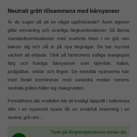
Neutralt grått tillsammans med bärnyanser
Är du sugen på att se något uppfriskande? Även ögonen
gillar omväxling och ovanliga färgkombinationer. Så lämna
standardkombinationen med svartvita foton i en grå ram
bakom dig och slå in på nya färgvägar. De har mycket
vackert att erbjuda. Tänk på hjortronens saftiga orangegula
färg och fruktiga bärnyanser som björnbär, hallon,
jordgubbar, vinbär och lingon. De enskilda nyanserna kan
med fördel kombineras med varandra medan ramens
neutrala gråton håller sig i bakgrunden.
Porträttfoton där modellen bär ett knalligt läppstift i hallonrosa
eller i en nyponröd nyans får en smakfull inramning i en
neutral, grå ram..
Tänk på färgtemperaturen innan du