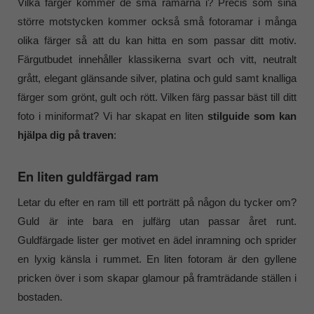
Vilka färger kommer de små ramarna i? Precis som sina
större motstycken kommer också små fotoramar i många
olika färger så att du kan hitta en som passar ditt motiv.
Färgutbudet innehåller klassikerna svart och vitt, neutralt
grått, elegant glänsande silver, platina och guld samt knalliga
färger som grönt, gult och rött. Vilken färg passar bäst till ditt
foto i miniformat? Vi har skapat en liten
stilguide som kan
hjälpa dig på traven
:
En liten guldfärgad ram
Letar du efter en ram till ett porträtt på någon du tycker om?
Guld är inte bara en julfärg utan passar året runt.
Guldfärgade lister ger motivet en ädel inramning och sprider
en lyxig känsla i rummet. En liten fotoram är den gyllene
pricken över i som skapar glamour på framträdande ställen i
bostaden.