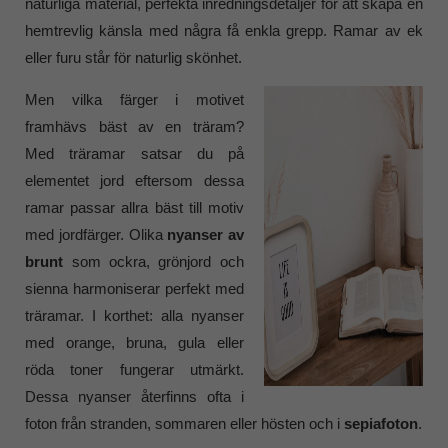
naturliga material, perfekta inredningsdetaljer för att skapa en
hemtrevlig känsla med några få enkla grepp. Ramar av ek
eller furu står för naturlig skönhet.
Men vilka färger i motivet
framhävs bäst av en träram?
Med träramar satsar du på
elementet jord eftersom dessa
ramar passar allra bäst till motiv
med jordfärger. Olika
nyanser av
brunt
som ockra, grönjord och
sienna harmoniserar perfekt med
träramar. I korthet: alla nyanser
med orange, bruna, gula eller
röda toner fungerar utmärkt.
Dessa nyanser återfinns ofta i
foton från stranden, sommaren eller hösten och i
sepiafoton
.