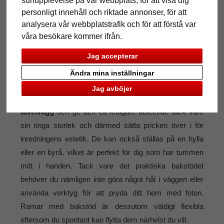
surfupplevelse på vår webbplats, för att visa dig
Små bildramar
personligt innehåll och riktade annonser, för att
analysera vår webbplatstrafik och för att förstå var
våra besökare kommer ifrån.
Vykort, bilder från fotoautomater eller små porträttfoton –
Jag accepterar
det finns många olika slags bilder i små format som är
för fina för att samla damm i någon låda. Som
Ändra mina inställningar
inredningsdetalj är små fotoramar otroligt mångsidiga.
Jag avböjer
De kan hängas på väggen för att
komplettera en
tavelvägg
och ge den ett ledigare utseende tack vare
sin ringa storlek och därmed sätta pricken över i för
inredningens estetik. De kan också ställas på en hylla
eller en byrå, vilket är perfekt för dig som har tummen
mitt i handen. Tack vare det praktiska bakstödet
behöver du nämligen inte göra något hål i väggen eller
använda verktyg för att pryda ditt hem med foton.
Ramar med bakstöd är dessutom väldigt flexibla
eftersom du spontant kan flytta dem närhelst du vill.