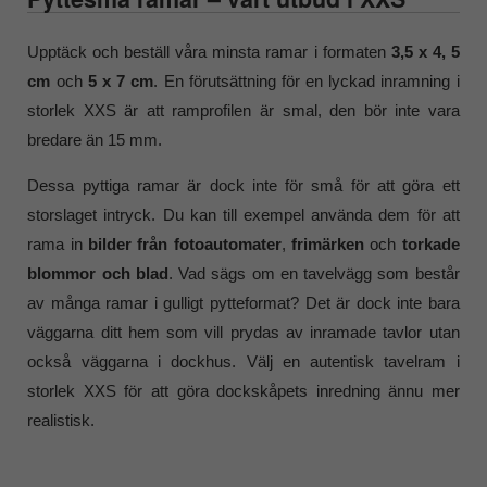
Upptäck och beställ våra minsta ramar i formaten
3,5 x 4, 5
cm
och
5 x 7 cm
. En förutsättning för en lyckad inramning i
storlek XXS är att ramprofilen är smal, den bör inte vara
bredare än 15 mm.
Dessa pyttiga ramar är dock inte för små för att göra ett
storslaget intryck. Du kan till exempel använda dem för att
rama in
bilder från fotoautomater
,
frimärken
och
torkade
blommor
och
blad
. Vad sägs om en tavelvägg som består
av många ramar i gulligt pytteformat? Det är dock inte bara
väggarna ditt hem som vill prydas av inramade tavlor utan
också väggarna i dockhus. Välj en autentisk tavelram i
storlek XXS för att göra dockskåpets inredning ännu mer
realistisk.