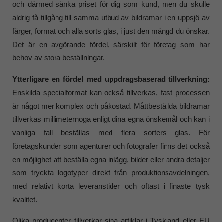
och därmed sänka priset för dig som kund, men du skulle
aldrig få tillgång till samma utbud av bildramar i en uppsjö av
färger, format och alla sorts glas, i just den mängd du önskar.
Det är en avgörande fördel, särskilt för företag som har
behov av stora beställningar.
Ytterligare en fördel med uppdragsbaserad tillverkning:
Enskilda specialformat kan också tillverkas, fast processen
är något mer komplex och påkostad. Måttbeställda bildramar
tillverkas millimeternoga enligt dina egna önskemål och kan i
vanliga fall beställas med flera sorters glas. För
företagskunder som agenturer och fotografer finns det också
en möjlighet att beställa egna inlägg, bilder eller andra detaljer
som tryckta logotyper direkt från produktionsavdelningen,
med relativt korta leveranstider och oftast i finaste tysk
kvalitet.
Olika producenter tillverkar sina artiklar i Tyskland eller EU