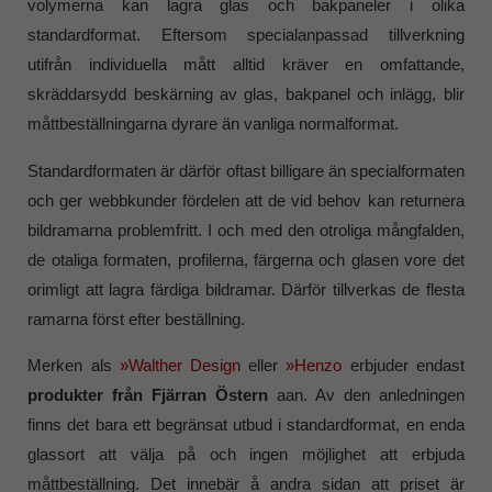
volymerna kan lagra glas och bakpaneler i olika
standardformat. Eftersom specialanpassad tillverkning
utifrån individuella mått alltid kräver en omfattande,
skräddarsydd beskärning av glas, bakpanel och inlägg, blir
måttbeställningarna dyrare än vanliga normalformat.
Standardformaten är därför oftast billigare än specialformaten
och ger webbkunder fördelen att de vid behov kan returnera
bildramarna problemfritt. I och med den otroliga mångfalden,
de otaliga formaten, profilerna, färgerna och glasen vore det
orimligt att lagra färdiga bildramar. Därför tillverkas de flesta
ramarna först efter beställning.
Merken als
»Walther Design
eller
»Henzo
erbjuder endast
produkter från Fjärran Östern
aan. Av den anledningen
finns det bara ett begränsat utbud i standardformat, en enda
glassort att välja på och ingen möjlighet att erbjuda
måttbeställning. Det innebär å andra sidan att priset är