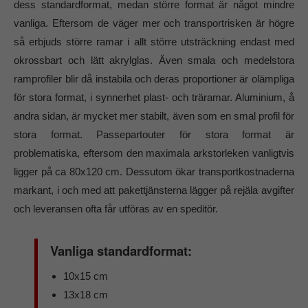
dess standardformat, medan större format är något mindre
vanliga. Eftersom de väger mer och transportrisken är högre
så erbjuds större ramar i allt större utsträckning endast med
okrossbart och lätt akrylglas. Även smala och medelstora
ramprofiler blir då instabila och deras proportioner är olämpliga
för stora format, i synnerhet plast- och träramar. Aluminium, å
andra sidan, är mycket mer stabilt, även som en smal profil för
stora format. Passepartouter för stora format är
problematiska, eftersom den maximala arkstorleken vanligtvis
ligger på ca 80x120 cm. Dessutom ökar transportkostnaderna
markant, i och med att pakettjänsterna lägger på rejäla avgifter
och leveransen ofta får utföras av en speditör.
Vanliga standardformat:
10x15 cm
13x18 cm