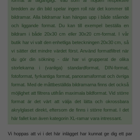
format är tillgängligt. Vad som är höjden respektive
bredden av din bild spelar ingen roll när det kommer till
bildramar. Alla bildramar kan hängas upp i både stående
och liggande format. Du kan till exempel beställa en
bildram i både 20x30 cm eller 30x20 cm-format. I vår
butik har vi valt den enhetliga beteckningen 20x30 cm, så
vi sätter det mindre värdet först. Använd formatfiltret när
du gör din sökning - där har vi grupperat de olika
storlekarna i (vanliga) standardformat, DIN-format,
fotoformat, fyrkantiga format, panoramaformat och övriga
format. Med de måttbeställda bildramarna finns det också
möjlighet att filtrera utifrån maximala bildformat. Vid större
format är det värt att välja det lätta och okrossbara
akrylglaset direkt, eftersom de finns i större format. I det
här fallet kan även kategorin XL-ramar vara intressant.
Vi hoppas att vi i det här inlägget har kunnat ge dig ett par