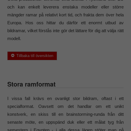
och kan enkelt leverera enstaka modeller eller större
mängder ramar på relativt kort tid, och frakta dem över hela
Europa. Hos oss hittar du därför ett enormt utbud av
bildramar, vilket förstås inte gör det lättare för dig att välja rätt
modell.
Tillbaka till översikten
Stora ramformat
I vissa fall krävs en ovanligt stor bildram, oftast i ett
specialformat. Oavsett om det handlar om ett unikt
konstverk, en skiss till en brainstorming-runda från ditt
senaste möte, en uppspänd duk eller ett målat tyg från
semestern i Egypten - i alla dessa lägen stöter man på