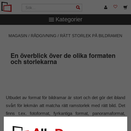
Kategorier
MAGASIN
RÅDGIVNING
RÄTT STORLEK PÅ BILDRAMEN
En överblick över de olika formaten
och storlekarna
Utbudet av format för bildramar är stort och det gör det ibland
svårt för lekmän att matcha rätt ramstorlek med rätt bild. Det
finns t.ex. fotoformat, fyrkantiga format, panoramaformat,
affischformat och olika standardstorlekar i proportionerna 3:2,
4:3, 5:4 eller 16:9. (läs mer om
» aspektförhållanden
). Det