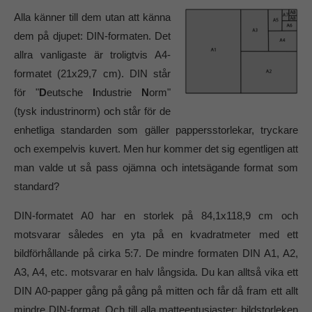
Alla känner till dem utan att känna
dem på djupet: DIN-formaten. Det
allra vanligaste är troligtvis A4-
formatet (21x29,7 cm). DIN står
för "
D
eutsche
I
ndustrie
N
orm"
(tysk industrinorm) och står för de
enhetliga standarden som gäller pappersstorlekar, tryckare
och exempelvis kuvert. Men hur kommer det sig egentligen att
man valde ut så pass ojämna och intetsägande format som
standard?
DIN-formatet A0 har en storlek på 84,1x118,9 cm och
motsvarar således en yta på en kvadratmeter med ett
bildförhållande på cirka 5:7. De mindre formaten DIN A1, A2,
A3, A4, etc. motsvarar en halv långsida. Du kan alltså vika ett
DIN A0-papper gång på gång på mitten och får då fram ett allt
mindre DIN-format. Och till alla matteentusiaster: bildstorleken