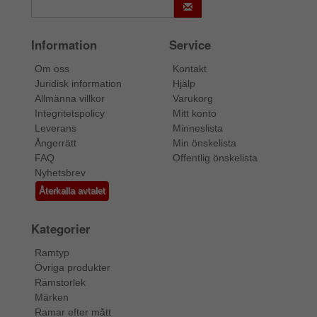
Information
Service
Om oss
Kontakt
Juridisk information
Hjälp
Allmänna villkor
Varukorg
Integritetspolicy
Mitt konto
Leverans
Minneslista
Ångerrätt
Min önskelista
FAQ
Offentlig önskelista
Nyhetsbrev
Återkalla avtalet
Kategorier
Ramtyp
Övriga produkter
Ramstorlek
Märken
Ramar efter mått