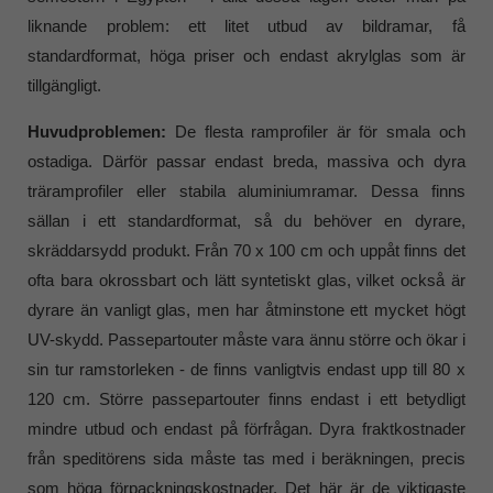
liknande problem: ett litet utbud av bildramar, få
standardformat, höga priser och endast akrylglas som är
tillgängligt.
Huvudproblemen:
De flesta ramprofiler är för smala och
ostadiga. Därför passar endast breda, massiva och dyra
träramprofiler eller stabila aluminiumramar. Dessa finns
sällan i ett standardformat, så du behöver en dyrare,
skräddarsydd produkt. Från 70 x 100 cm och uppåt finns det
ofta bara okrossbart och lätt syntetiskt glas, vilket också är
dyrare än vanligt glas, men har åtminstone ett mycket högt
UV-skydd. Passepartouter måste vara ännu större och ökar i
sin tur ramstorleken - de finns vanligtvis endast upp till 80 x
120 cm. Större passepartouter finns endast i ett betydligt
mindre utbud och endast på förfrågan. Dyra fraktkostnader
från speditörens sida måste tas med i beräkningen, precis
som höga förpackningskostnader. Det här är de viktigaste