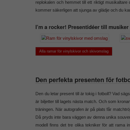
replokalen och hemmet till ett riktigt musikaltar
kommer säkerligen att sjunga av glädje och du kan
I’m a rocker! Presentidéer till musiker
Alla ramar för vinylskivor och skivomslag
Den perfekta presenten för fotb
Den du letar present till är tokig i fotboll? Vad 
är biljetter till lagets nästa match. Och som kron
träningen. När autografen är på plats får matchtr
Då pryds inte bara väggen av denna unika souven
modell finns det tre olika tekniker för att rama 