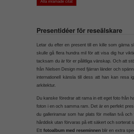
Alla inramade citat
Presentidéer för reseälskare
Letar du efter en present till en kille som gärn
skulle gå flera hundra mil för att visa dig hur v
tacksam du är för er pålitliga vänskap. Och att st
från Nielsen Design med fjärran länder och spänn
internationell känsla till dess att han kan resa 
arkitektur.
Du kanske föredrar att rama in ett eget foto från ha
foton i en och samma ram. Det är en perfekt present t
du galleriramar som har plats för mellan två och tj
hårddisk utan förvaras på ett säkert och sorterat s
Ett
fotoalbum med reseminnen
blir en extra sp