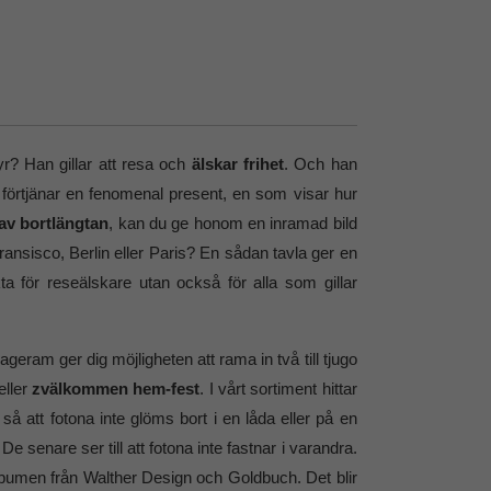
yr? Han gillar att resa och
älskar frihet
. Och han
n förtjänar en fenomenal present, en som visar hur
 av bortlängtan
, kan du ge honom en inramad bild
nsisco, Berlin eller Paris? En sådan tavla ger en
kta för reseälskare utan också för alla som gillar
ageram ger dig möjligheten att rama in två till tjugo
eller
zvälkommen hem-fest
. I vårt sortiment hittar
 så att fotona inte glöms bort i en låda eller på en
 senare ser till att fotona inte fastnar i varandra.
oalbumen från Walther Design och Goldbuch. Det blir