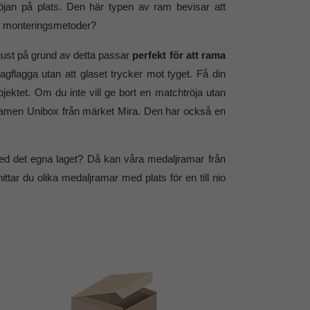
röjan på plats. Den här typen av ram bevisar att
va monteringsmetoder?
m just på grund av detta passar
perfekt för att rama
gflagga utan att glaset trycker mot tyget. Få din
ektet. Om du inte vill ge bort en matchtröja utan
vi ramen Unibox från märket Mira. Den har också en
ed det egna laget? Då kan våra medaljramar från
ttar du olika medaljramar med plats för en till nio