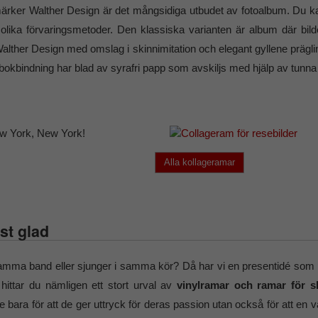
ärker Walther Design är det mångsidiga utbudet av fotoalbum. Du kan
ch olika förvaringsmetoder. Den klassiska varianten är album där bi
Walther Design med omslag i skinnimitation och elegant gyllene prägling.
bokbindning har blad av syrafri papp som avskiljs med hjälp av tunn
Alla kollageramar
st glad
samma band eller sjunger i samma kör? Då har vi en presentidé som pa
hittar du nämligen ett stort urval av
vinylramar och ramar för s
 bara för att de ger uttryck för deras passion utan också för att en 