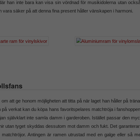
e där han inte bara kan visa sin vördnad för musikidolerna utan ocks
 vara säker på att denna fina present håller vänskapen i harmoni.
ollsfans
sägs om att ge honom möjligheten att titta på när laget han håller på 
an på verkat kan du köpa hans favoritspelares matchtröja i fanshoppe
öjan självklart inte samla damm i garderoben. Istället passar den myc
ir utan tyget skyddas dessutom mot damm och fukt. Det garanterar 
in matchtröjor. Antingen är ramen utrustad med en galge eller så me