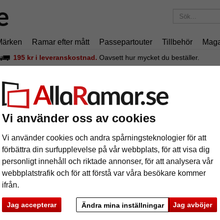
Märken
Ramar efter mått
Passepartouter
Tillbehör
Maga
195 kr
i leveranskostnad.
Oavsett hur mycket du beställer.
RÅDGIVNING
PRESENTIDÉER
KONST & I
Vi använder oss av cookies
PRESENTIDÉER
PRESENTTIP
Vi använder cookies och andra spårningsteknologier för att
förbättra din surfupplevelse på vår webbplats, för att visa dig
personligt innehåll och riktade annonser, för att analysera vår
webbplatstrafik och för att förstå var våra besökare kommer
ifrån.
Jag accepterar
Jag avböjer
Ändra mina inställningar