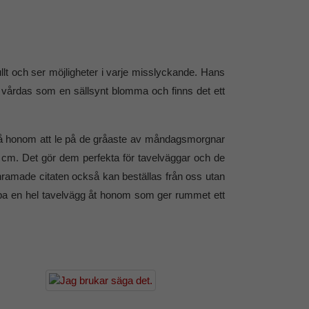
vfullt och ser möjligheter i varje misslyckande. Hans
r vårdas som en sällsynt blomma och finns det ett
få honom att le på de gråaste av måndagsmorgnar
0 cm. Det gör dem perfekta för tavelväggar och de
nramade citaten också kan beställas från oss utan
kapa en hel tavelvägg åt honom som ger rummet ett