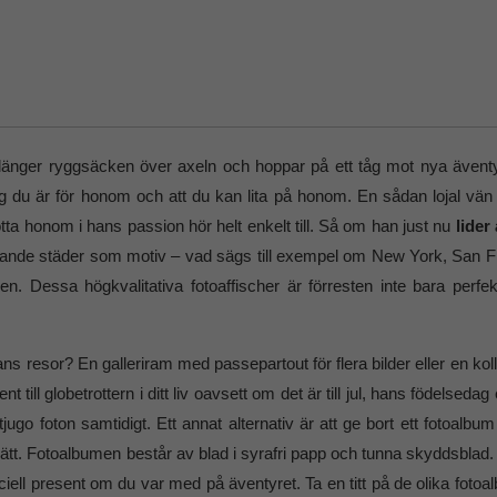
a slänger ryggsäcken över axeln och hoppar på ett tåg mot nya ävent
iktig du är för honom och att du kan lita på honom. En sådan lojal vä
ötta honom i hans passion hör helt enkelt till. Så om han just nu
lider
ande städer som motiv – vad sägs till exempel om New York, San Fra
igen. Dessa högkvalitativa fotoaffischer är förresten inte bara perfe
ns resor? En galleriram med passepartout för flera bilder eller en koll
ill globetrottern i ditt liv oavsett om det är till jul, hans födelsedag 
ugo foton samtidigt. Ett annat alternativ är att ge bort ett fotoalbum
ätt. Fotoalbumen består av blad i syrafri papp och tunna skyddsblad. De
eciell present om du var med på äventyret. Ta en titt på de olika fot