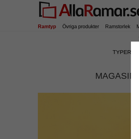
Ramtyp
Övriga produkter
Ramstorlek
TYPER
MAGASIN