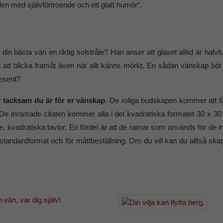
en med självförtroende och ett glatt humör“.
r din bästa vän en riktig solstråle? Han anser att glaset alltid är hal
g att blicka framåt även när allt känns mörkt. En sådan vänskap bö
resent?
r
tacksam du är för er vänskap
. De roliga budskapen kommer att 
. De inramade citaten kommer alla i det kvadratiska formatet 30 x 3
 kvadratiska tavlor. En fördel är att de ramar som används för de i
 standardformat och för måttbeställning. Om du vill kan du alltså s