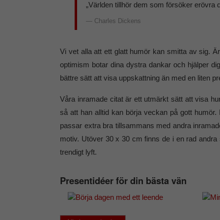
„Världen tillhör dem som försöker erövra d
Charles Dickens
Vi vet alla att ett glatt humör kan smitta av sig. Ä
optimism botar dina dystra dankar och hjälper di
bättre sätt att visa uppskattning än med en liten p
Våra inramade citat är ett utmärkt sätt att visa hu
så att han alltid kan börja veckan på gott humör
passar extra bra tillsammans med andra inramade,
motiv. Utöver 30 x 30 cm finns de i en rad andra
trendigt lyft.
Presentidéer för din bästa vän