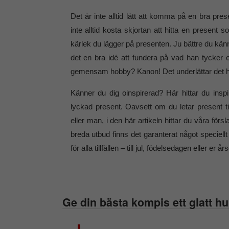
Det är inte alltid lätt att komma på en bra pr
inte alltid kosta skjortan att hitta en present
kärlek du lägger på presenten. Ju bättre du känne
det en bra idé att fundera på vad han tycker 
gemensam hobby? Kanon! Det underlättar det h
Känner du dig oinspirerad? Här hittar du insp
lyckad present. Oavsett om du letar present til
eller man, i den här artikeln hittar du våra för
breda utbud finns det garanterat något speciellt
för alla tillfällen – till jul, födelsedagen eller er år
Ge din bästa kompis ett glatt h