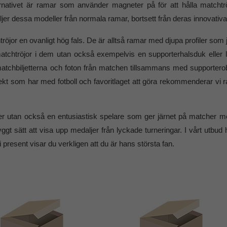
ernativet är ramar som använder magneter på för att hålla matcht
ljer dessa modeller från normala ramar, bortsett från deras innovati
htröjor en ovanligt hög fals. De är alltså ramar med djupa profiler so
atchtröjor i dem utan också exempelvis en supporterhalsduk eller la
atchbiljetterna och foton från matchen tillsammans med supporterobj
 objekt som har med fotboll och favoritlaget att göra rekommenderar 
er utan också en entusiastisk spelare som ger järnet på matcher m
t sätt att visa upp medaljer från lyckade turneringar. I vårt utbud hi
 present visar du verkligen att du är hans största fan.