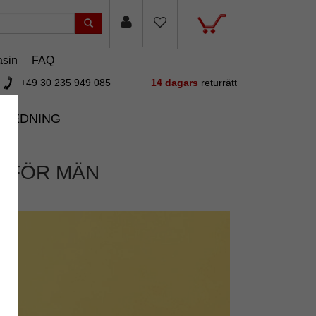
sin
FAQ
+49 30 235 949 085
14 dagars
returrätt
NREDNING
S FÖR MÄN