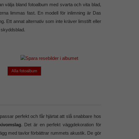
 välja bland fotoalbum med svarta och vita blad,
lderna limmas fast. En modell för inlimning är Das
 Ett annat alternativ som inte kräver limstift eller
a skyddsblad.
Alla fotoalbum
ssar perfekt och får hjärtat att slå snabbare hos
kivomslag
. Det är en perfekt väggdekoration för
vägg med tavlor förbättrar rummets akustik. De gör