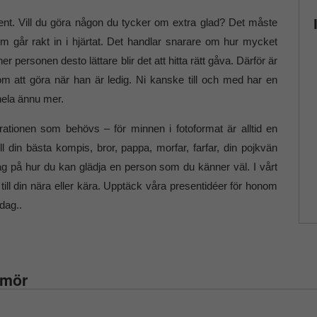
esent. Vill du göra någon du tycker om extra glad? Det måste
 som går rakt in i hjärtat. Det handlar snarare om hur mycket
r personen desto lättare blir det att hitta rätt gåva. Därför är
om att göra när han är ledig. Ni kanske till och med har en
ela ännu mer.
irationen som behövs – för minnen i fotoformat är alltid en
l din bästa kompis, bror, pappa, morfar, farfar, din pojkvän
slag på hur du kan glädja en person som du känner väl. I vårt
 till din nära eller kära. Upptäck våra presentidéer för honom
sdag..
umör