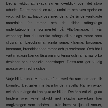
Det är viktigt att skapa sig en överblick över det stora
utbudet. De tre materialen trä, aluminium och plast spelar en
viktig roll för att hjälpa oss med detta. De är de vanligaste
materialen för ramar och de bildar mångsidiga
underkategorier i sortimentet på AllaRamar.se. I vår
webbshop kan du utforska många olika slags ramar som
clipsramar, barockramar, runda ramar, kilramar, boxramar,
fotoramar, brandklassade ramar och pusselramar. Och här i
vårt magasin kan du läsa om montering och ramarnas olika
designer och speciella egenskaper. Dessutom ger vi dig
massor av inredningstips.
Varje bild är unik. Men det är först med rätt ram som den blir
komplett. Det gäller inte bara för det visuella. Ramen avgör
också hur länge du kan njuta av bilden. Det är alltså viktigt att
fundera över vilket skydd mot skadlig påverkan från
omgivningen som behövs – från intensivt ljus till smuts,