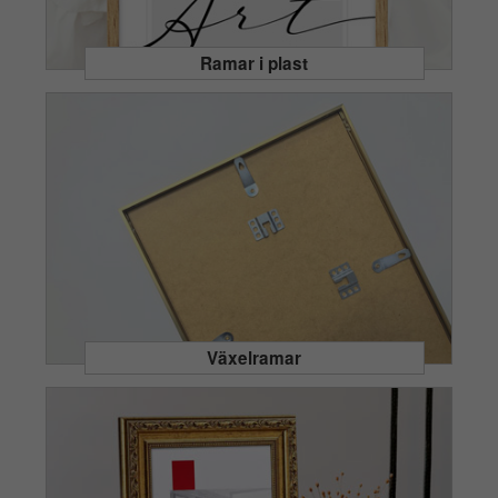
Ramar i plast
Växelramar