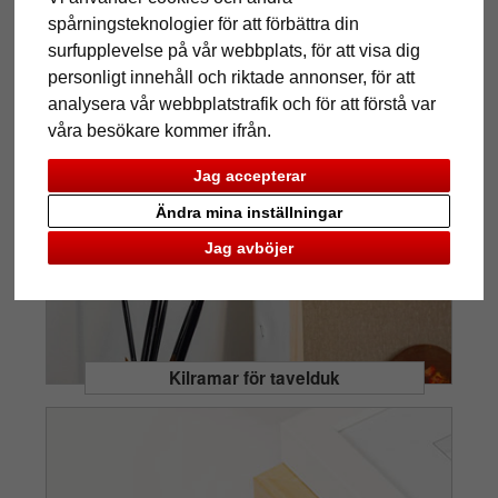
spårningsteknologier för att förbättra din
surfupplevelse på vår webbplats, för att visa dig
personligt innehåll och riktade annonser, för att
Vad är en passepartout?
analysera vår webbplatstrafik och för att förstå var
våra besökare kommer ifrån.
Jag accepterar
Ändra mina inställningar
Jag avböjer
Kilramar för tavelduk