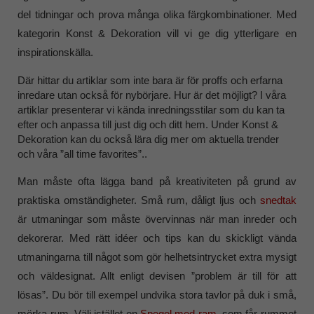
del tidningar och prova många olika färgkombinationer. Med
kategorin Konst & Dekoration vill vi ge dig ytterligare en
inspirationskälla.
Där hittar du artiklar som inte bara är för proffs och erfarna
inredare utan också för nybörjare. Hur är det möjligt? I våra
artiklar presenterar vi kända inredningsstilar som du kan ta
efter och anpassa till just dig och ditt hem. Under Konst &
Dekoration kan du också lära dig mer om aktuella trender
och våra ”all time favorites”..
Man måste ofta lägga band på kreativiteten på grund av
praktiska omständigheter. Små rum, dåligt ljus och
snedtak
är utmaningar som måste övervinnas när man inreder och
dekorerar. Med rätt idéer och tips kan du skickligt vända
utmaningarna till något som gör helhetsintrycket extra mysigt
och väldesignat. Allt enligt devisen ”problem är till för att
lösas”. Du bör till exempel undvika stora tavlor på duk i små,
mörka rum. Välj istället en
Spegel med ram
, som får rummet