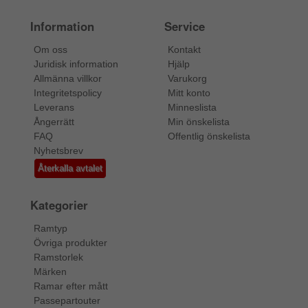
Information
Service
Om oss
Kontakt
Juridisk information
Hjälp
Allmänna villkor
Varukorg
Integritetspolicy
Mitt konto
Leverans
Minneslista
Ångerrätt
Min önskelista
FAQ
Offentlig önskelista
Nyhetsbrev
Återkalla avtalet
Kategorier
Ramtyp
Övriga produkter
Ramstorlek
Märken
Ramar efter mått
Passepartouter