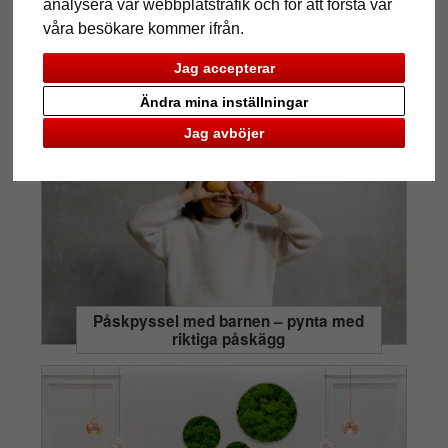
analysera vår webbplatstrafik och för att förstå var
våra besökare kommer ifrån.
Skapa originella inredningsdetaljer med
Jag accepterar
Unibox – 4 enkla idéer att göra själv
Ändra mina inställningar
Jag avböjer
Påskpyssel med barnen – pynta med
riktiga påskägg