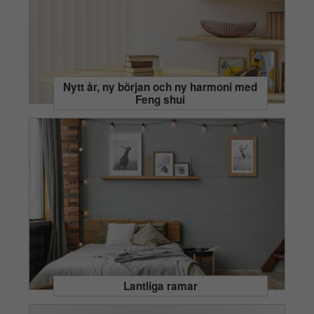
Nytt år, ny början och ny harmoni med
Feng shui
Lantliga ramar