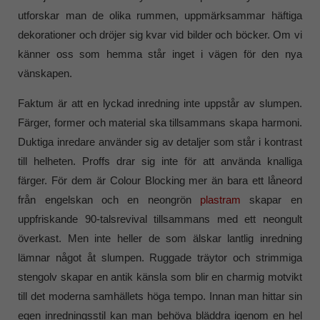
utforskar man de olika rummen, uppmärksammar häftiga
dekorationer och dröjer sig kvar vid bilder och böcker. Om vi
känner oss som hemma står inget i vägen för den nya
vänskapen.
Faktum är att en lyckad inredning inte uppstår av slumpen.
Färger, former och material ska tillsammans skapa harmoni.
Duktiga inredare använder sig av detaljer som står i kontrast
till helheten. Proffs drar sig inte för att använda knalliga
färger. För dem är Colour Blocking mer än bara ett låneord
från engelskan och en neongrön
plastram
skapar en
uppfriskande 90-talsrevival tillsammans med ett neongult
överkast. Men inte heller de som älskar lantlig inredning
lämnar något åt slumpen. Ruggade träytor och strimmiga
stengolv skapar en antik känsla som blir en charmig motvikt
till det moderna samhällets höga tempo. Innan man hittar sin
egen inredningsstil kan man behöva bläddra igenom en hel