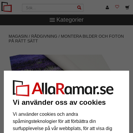
Kategorier
MAGASIN
RÅDGIVNING
MONTERA BILDER OCH FOTON
PÅ RÄTT SÄTT
Vi använder oss av cookies
Montera bilder och foton på rätt
Vi använder cookies och andra
sätt
spårningsteknologier för att förbättra din
Vi visar hur du snabbt och enkelt kan montera dina
surfupplevelse på vår webbplats, för att visa dig
bilder på olika material för bättre hållbarhet.