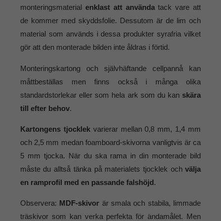
monteringsmaterial
enklast att använda
tack vare att
de kommer med skyddsfolie. Dessutom är de lim och
material som används i dessa produkter syrafria vilket
gör att den monterade bilden inte åldras i förtid.
Monteringskartong och självhäftande cellpannå kan
måttbeställas men finns också i många olika
standardstorlekar eller som hela ark som du kan
skära
till efter behov
.
Kartongens tjocklek
varierar mellan 0,8 mm, 1,4 mm
och 2,5 mm medan foamboard-skivorna vanligtvis är ca
5 mm tjocka. När du ska rama in din monterade bild
måste du alltså tänka på materialets tjocklek och
välja
en ramprofil med en passande falshöjd
.
Observera:
MDF-skivor
är smala och stabila, limmade
träskivor som kan verka perfekta för ändamålet. Men