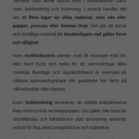
Tekniker som liknar dessa finns i textilindustrin samt
inom bokbindning och inramning. I princip handlar det
om att
flera lager av olika material, som väv eller
papper, pressas eller limmas ihop
. Det gör att tunna
och ömtåliga material blir
beständigare vad gäller form
och tålighet
.
Inom
textilindustrin
arbetar man till exempel med lim
eller med tryck och hetta för att sammanfoga olika
material. Bandage och skyddsförband är exempel på
sådana sammanfogningar där gasbindor har fästs på
silikonkuddar eller elastan.
Inom
bokbindning
lamineras de stabila bokpärmarna
ihop med tryckta omslagspapper. Det gäller inte bara för
skönlitterära och faktaböcker utan laminering används
också för fina anteckningsböcker och kalendrar.