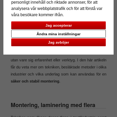
personligt innehåll och riktade annonser, för att
analysera vår webbplatstrafik och för att förstå var
våra besökare kommer ifrån.
Visste du att man kan montera foton och affischer på en
Jag accepterar
bit hård kartong eller en lätt, tjockare skiva? Det ger
Ändra mina inställningar
många fördelar som bland annat
bättre stabilitet och
Jag avböjer
ett snyggare utseende
. Med hjälp av våra anvisningar
och instruktionsvideo kan du enkelt montera dina bilder
utan vare sig erfarenhet eller verktyg. I den här artikeln
får du veta mer om tekniken, besläktade metoder i olika
industrier och vilka underlag som kan användas för en
säker och stabil montering
.
Montering, laminering med flera