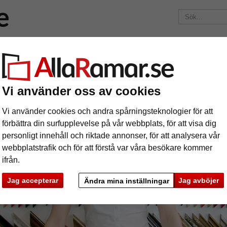
Märken
Ramar efter mått
Passepartouter
Tillbehör
Maga
195 kr
i leveranskostnad.
Oavsett hur mycket du beställer.
RÅDGIVNING
PRESENTIDÉER
KONST & I
Vi använder oss av cookies
Vi använder cookies och andra spårningsteknologier för att
VNING
SKÄRA EN PASSEPARTO
förbättra din surfupplevelse på vår webbplats, för att visa dig
personligt innehåll och riktade annonser, för att analysera vår
webbplatstrafik och för att förstå var våra besökare kommer
ifrån.
Jag accepterar
Jag avböjer
Ändra mina inställningar