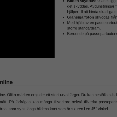
Bilden skyddas:
Glaset ligge
det skyddas. Avdunstningar frå
hjälper till att binda skadliga
Glansiga foton
skyddas från
Med hjälp av en passepartout
större standardram.
Beroende på passepartoutens
nline
line. Olika märken erbjuder ett stort urval färger. Du kan beställa s.k
mått. På förfrågan kan många tillverkare också tillverka passeparto
rna, som syns längs bildens kant som är skuren i en 45° vinkel.