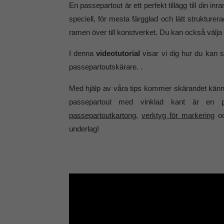
En passepartout är ett perfekt tillägg till din
speciell, för mesta färgglad och lätt strukture
ramen över till konstverket. Du kan också välja ett 
I denna
videotutorial
visar vi dig hur du kan s
passepartoutskärare. .
Med hjälp av våra tips kommer skärandet känna
passepartout med vinklad kant är en
passepartoutkartong
,
verktyg för markering
o
underlag!