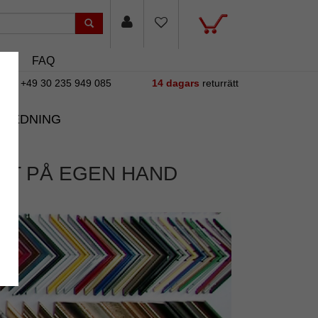
sin
FAQ
+49 30 235 949 085
14 dagars
returrätt
NREDNING
UT PÅ EGEN HAND