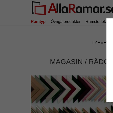
Ramtyp
Övriga produkter
Ramstorlek
TYPER
MAGASIN
RÅDGI