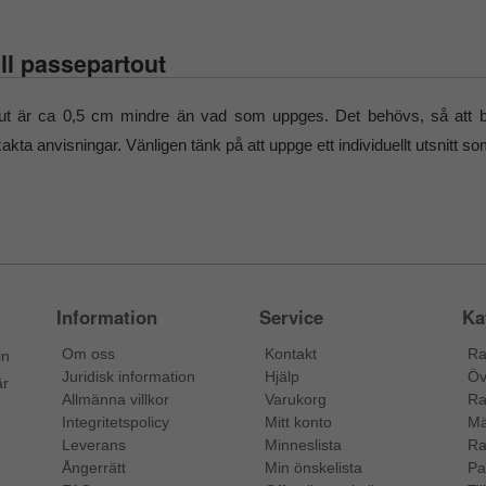
ell passepartout
tout är ca 0,5 cm mindre än vad som uppges. Det behövs, så att bi
xakta anvisningar. Vänligen tänk på att uppge ett individuellt utsnitt s
Information
Service
Ka
Om oss
Kontakt
Ra
in
Juridisk information
Hjälp
Öv
är
Allmänna villkor
Varukorg
Ra
Integritetspolicy
Mitt konto
Mä
Leverans
Minneslista
Ra
Ångerrätt
Min önskelista
Pa