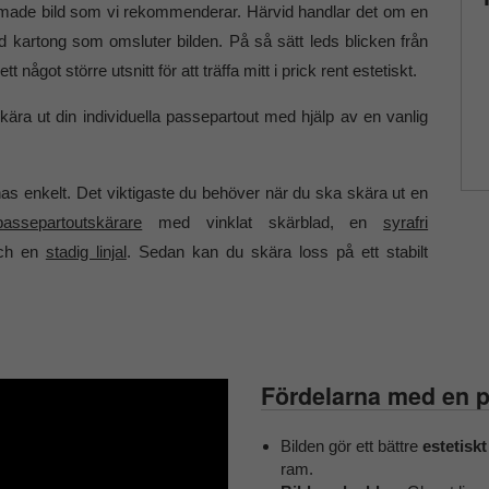
 inramade bild som vi rekommenderar. Härvid handlar det om en
rad kartong som omsluter bilden. På så sätt leds blicken från
något större utsnitt för att träffa mitt i prick rent estetiskt.
kära ut din individuella passepartout med hjälp av en vanlig
s enkelt. Det viktigaste du behöver när du ska skära ut en
passepartoutskärare
med vinklat skärblad, en
syrafri
ch en
stadig linjal
. Sedan kan du skära loss på ett stabilt
Fördelarna med en 
Bilden gör ett bättre
estetisk
ram.