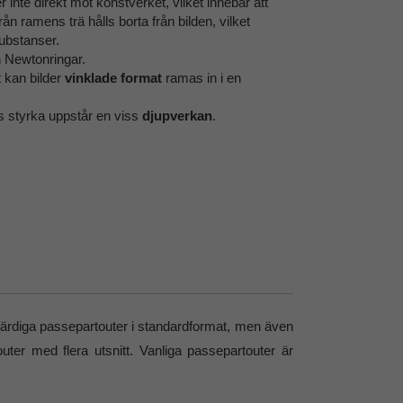
r inte direkt mot konstverket, vilket innebär att
n ramens trä hålls borta från bilden, vilket
 substanser.
 Newtonringar.
 kan bilder
vinklade format
ramas in i en
 styrka uppstår en viss
djupverkan
.
. färdiga passepartouter i standardformat, men även
uter med flera utsnitt. Vanliga passepartouter är