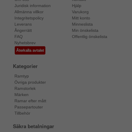
Juridisk information
Hjälp
Allmänna villkor
Varukorg
Integritetspolicy
Mitt konto
Leverans
Minneslista
Ångerrätt
Min önskelista
FAQ
Offentlig önskelista
Nyhetsbrev
Återkalla avtalet
Kategorier
Ramtyp
Övriga produkter
Ramstorlek
Märken
Ramar efter mått
Passepartouter
Tillbehör
Säkra betalningar