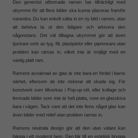
Den generöst utformade ramen har tillräckligt med
utrymme för att flera bilder ska kunna placeras framför
varandra. Du kan enkelt sätta in en ny bild i ramen, utan
att behöva ta ut den tidigare och arkivera den
någonstans. Det väl tilltagna utrymmet gör att även
tjockare verk av tyg, filt, plastpärlor eller piprensare utan
problem kan ramas in, vilket inte är möjligt med en
vanlig platt ram.
Ramens avsaknad av glas är inte bara en fördel i barns
närhet, eftersom de inte riskerar att skada sig. För
konstverk som tillverkas i Pop-up-stil, eller kollage och
limmade bilder som inte är helt platta, vore en glasskiva
bara i vägen. Tack vare att det inte finns något glas kan
även bilder med relief utan problem ramas in.
Ramens neutrala design gör att den utan vidare kan
hänga i ett modernt hem. Den blir till en estetisk brygga