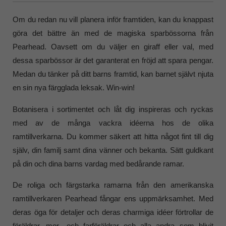
Om du redan nu vill planera inför framtiden, kan du knappast
göra det bättre än med de magiska sparbössorna från
Pearhead. Oavsett om du väljer en giraff eller val, med
dessa sparbössor är det garanterat en fröjd att spara pengar.
Medan du tänker på ditt barns framtid, kan barnet självt njuta
en sin nya färgglada leksak. Win-win!
Botanisera i sortimentet och låt dig inspireras och ryckas
med av de många vackra idéerna hos de olika
ramtillverkarna. Du kommer säkert att hitta något fint till dig
själv, din familj samt dina vänner och bekanta. Sätt guldkant
på din och dina barns vardag med bedårande ramar.
De roliga och färgstarka ramarna från den amerikanska
ramtillverkaren Pearhead fångar ens uppmärksamhet. Med
deras öga för detaljer och deras charmiga idéer förtrollar de
föräldrar, mor- och farföräldrar och alla andra som blivit