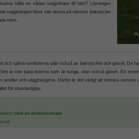
kunna hålla en sådan tungviktare till ram? Lösningen
andade vägghängen fästs inte dessa på ramens bakstycke
ade hörn.
et och själva ramlisterna utan också av bakstycket och glaset. De h
. Det är inte bara listerna som är tunga, utan också glaset. Ett ex
profiler och vägghängena. Därför är det viktigt att minska ramens vikt
ället för standardglas.
ination
med en aluminiumram
ormat.