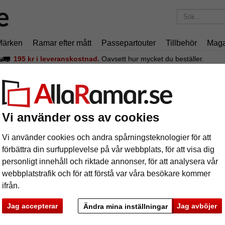
Märken
Ramar efter mått
Passepartouter
Tillbehör
Maga
195 kr
i leveranskostnad.
Oavsett hur mycket du beställer.
RÅDGIVNING
PRESENTIDÉER
KONST & I
Vi använder oss av cookies
GASIN
RÅDGIVNING
STORA R
Vi använder cookies och andra spårningsteknologier för att
förbättra din surfupplevelse på vår webbplats, för att visa dig
personligt innehåll och riktade annonser, för att analysera vår
webbplatstrafik och för att förstå var våra besökare kommer
ifrån.
Jag accepterar
Jag avböjer
Ändra mina inställningar