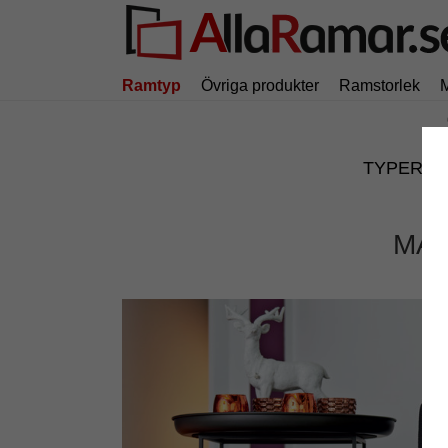
Ramtyp
Övriga produkter
Ramstorlek
TYPER
MA