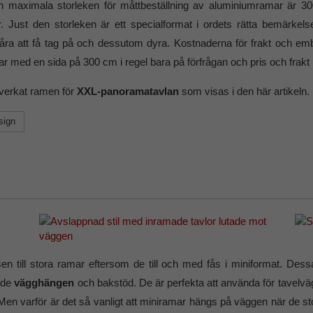
en maximala storleken för måttbeställning av aluminiumramar är 
r. Just den storleken är ett specialformat i ordets rätta bemärkels
våra att få tag på och dessutom dyra. Kostnaderna för frakt och em
ar med en sida på 300 cm i regel bara på förfrågan och pris och frakt
lverkat ramen för
XXL-panoramatavlan
som visas i den här artikeln.
sign
 till stora ramar eftersom de till och med fås i miniformat. Dessa 
både
vägghängen
och bakstöd. De är perfekta att använda för tavelvä
n varför är det så vanligt att miniramar hängs på väggen när de sto