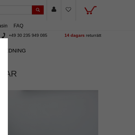
sin
FAQ
+49 30 235 949 085
14 dagars
returrätt
NREDNING
AMAR