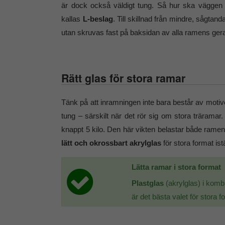
är dock också väldigt tung. Så hur ska väggen 
kallas
L-beslag
. Till skillnad från mindre, sågt
utan skruvas fast på baksidan av alla ramens ger
Rätt glas för stora ramar
Tänk på att inramningen inte bara består av motiv
tung – särskilt när det rör sig om stora träramar
knappt 5 kilo. Den här vikten belastar både ramens 
lätt och okrossbart akrylglas
för stora format ist
Lätta ramar i stora format
Plastglas
(akrylglas) i komb
är det bästa valet för stora f