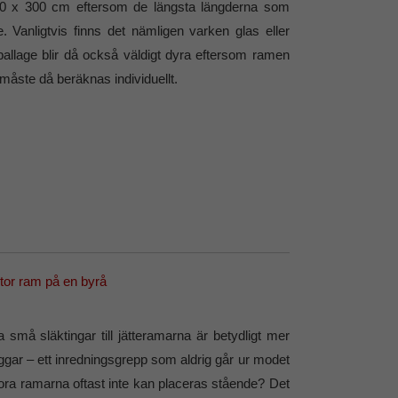
300 x 300 cm eftersom de längsta längderna som
e. Vanligtvis finns det nämligen varken glas eller
ballage blir då också väldigt dyra eftersom ramen
 måste då beräknas individuellt.
små släktingar till jätteramarna är betydligt mer
ggar – ett inredningsgrepp som aldrig går ur modet
ra ramarna oftast inte kan placeras stående? Det