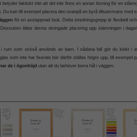
et betyder faktiskt inte att det inte finns en annan lösning för en s
t. Du kan till exempel placera den ovanpå en byrå tillsammans med en f
väggen
för en avslappnad look. Detta inredningsgrepp är flexibelt och 
Dessutom lättar denna otvingade placering upp stämningen i dagens
k i rum som också används av barn. I sådana fall gör du klokt i a
s som inte har fixerats bör därför ställas högre upp, till exempel p
ar de i ögonhöjd
utan att du behöver borra hål i väggen.