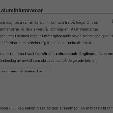
 – aluminiumramar
som sagt bara ramar av aluminium och trä på fråga. Om du
mmenderar vi den silvergrå lättmetallen. Aluminiumramar
vitt till neutralt grått, till metallglänsande silver, platina och guld, t
ed finishar som sträcker sig från spegelblanka till matta.
nerna är ramarna
i vart fall särskilt robusta och långlivade
, även om
 hörnbeslag av metall som skruvas fast på de gerade hörnen.
uminiumramar från Nielsen Design
 höger? Du kan säkert gissa att den är inramad i en måttbeställd ra