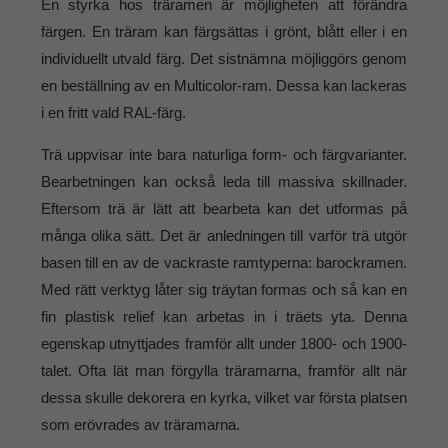
En styrka hos träramen är möjligheten att förändra
färgen. En träram kan färgsättas i grönt, blått eller i en
individuellt utvald färg. Det sistnämna möjliggörs genom
en beställning av en Multicolor-ram. Dessa kan lackeras
i en fritt vald RAL-färg.
Trä uppvisar inte bara naturliga form- och färgvarianter.
Bearbetningen kan också leda till massiva skillnader.
Eftersom trä är lätt att bearbeta kan det utformas på
många olika sätt. Det är anledningen till varför trä utgör
basen till en av de vackraste ramtyperna: barockramen.
Med rätt verktyg låter sig träytan formas och så kan en
fin plastisk relief kan arbetas in i träets yta. Denna
egenskap utnyttjades framför allt under 1800- och 1900-
talet. Ofta lät man förgylla träramarna, framför allt när
dessa skulle dekorera en kyrka, vilket var första platsen
som erövrades av träramarna.