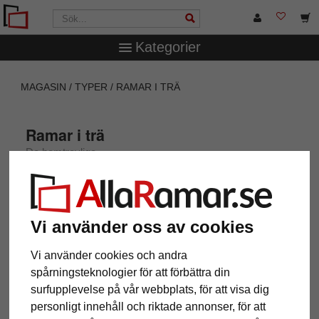
Kategorier
MAGASIN
TYPER
RAMAR I TRÄ
Ramar i trä
De hemtrevliga
Vi använder oss av cookies
Träramar: hemtrevliga, massiva och
Vi använder cookies och andra
mycket omtyckta
spårningsteknologier för att förbättra din
surfupplevelse på vår webbplats, för att visa dig
Ramarnas klassiker, allas favorit och ramen med
personligt innehåll och riktade annonser, för att