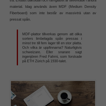
trä. Endast baksidan och ramglaset är tillverkade i andra
material. Idag används även MDF (Medium Density
Fiberboard) som inte består av massivträ utan av
pressat spån.
MDF-plattor tillverkas genom att olika
sorters limbelagda spån pressas i
minst tre till fem lager till en stor platta.
Och vilka är uppfinnarna? Naturligtvis
schweizare. Eller snarare sagt
ingenjören Fred Fahrni, som forskade
på ETH Zürich på 1930-talet.