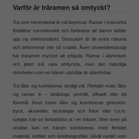
Varför är träramen så omtyckt?
Trä som rammaterial är väl beprövat. Ramar i massivträ
förbättrar rumsklimatet och förhindrar att damm laddar
upp sig elektrostatiskt. Dessutom är de extra robusta
och deformeras inte så snabbt. Även utseendemässigt
har träramen mycket att erbjuda. Ramar i aluminium
och plast må vara omtyckta, men den naturliga
skönheten som en träram utstrålar är ojämförbar.
Trä låter sig kombineras otroligt väl. Flertalet motiv låter
sig ramas in – landskap, porträtt, silhuett eller ett
föremål. Även konst låter sig kombineras gränslöst:
tryck, akvareller, teckningar och foton eller t.o.m.
speglar kan se fantastiska ut i en träram. Men även på
utsidan
kan en träram kombineras med flertalet
material, möbler och inredningsstilar, såväl rustikt som