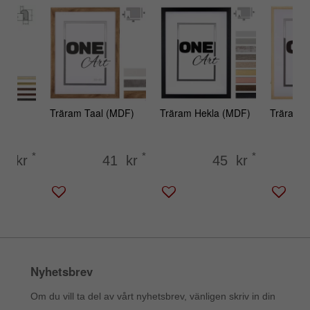
Träram Taal (MDF)
Träram Hekla (MDF)
Träram S
*
*
*
64 kr
41 kr
45 kr
Nyhetsbrev
Om du vill ta del av vårt nyhetsbrev, vänligen skriv in din