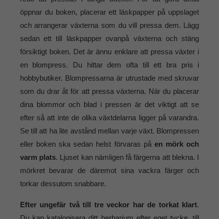
öppnar du boken, placerar ett läskpapper på uppslaget
och arrangerar växterna som du vill pressa dem. Lägg
sedan ett till läskpapper ovanpå växterna och stäng
försiktigt boken. Det är ännu enklare att pressa växter i
en blompress. Du hittar dem ofta till ett bra pris i
hobbybutiker. Blompressarna är utrustade med skruvar
som du drar åt för att pressa växterna. När du placerar
dina blommor och blad i pressen är det viktigt att se
efter så att inte de olika växtdelarna ligger på varandra.
Se till att ha lite avstånd mellan varje växt. Blompressen
eller boken ska sedan helst förvaras på
en mörk och
varm plats
. Ljuset kan nämligen få färgerna att blekna. I
mörkret bevarar de däremot sina vackra färger och
torkar dessutom snabbare.
Efter ungefär två till tre veckor har de torkat klart
.
Du kan katalogisera ditt herbarium efter eget tycke, till