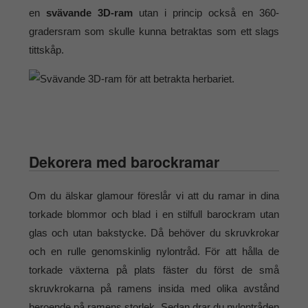
en
svävande 3D-ram
utan i princip också en 360-
gradersram som skulle kunna betraktas som ett slags
tittskåp.
Dekorera med barockramar
Om du älskar glamour föreslår vi att du ramar in dina
torkade blommor och blad i en stilfull barockram utan
glas och utan bakstycke. Då behöver du skruvkrokar
och en rulle genomskinlig nylontråd. För att hålla de
torkade växterna på plats fäster du först de små
skruvkrokarna på ramens insida med olika avstånd
beroende på ramens storlek. Sedan drar du nylontråden