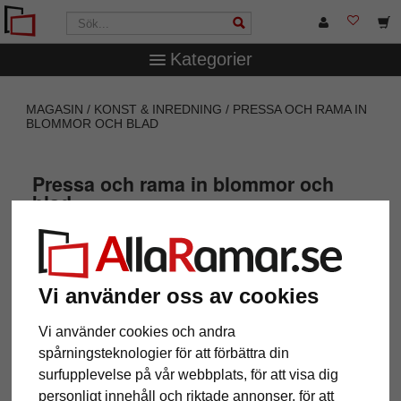
Kategorier
MAGASIN
KONST & INREDNING
PRESSA OCH RAMA IN
BLOMMOR OCH BLAD
Pressa och rama in blommor och
blad
Vi använder oss av cookies
Vad är ett herbarium?
Vi använder cookies och andra
spårningsteknologier för att förbättra din
Vill du torka och bevara fina blommor och växter? En
surfupplevelse på vår webbplats, för att visa dig
sådan
samling av naturens
sköna gröna kallas för
personligt innehåll och riktade annonser, för att