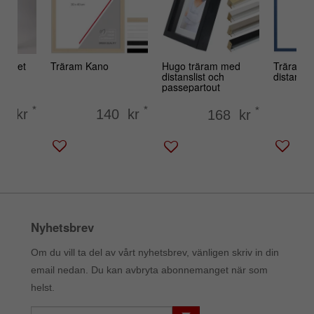
de set
Träram Kano
Hugo träram med
Träram 
distanslist och
distanslis
passepartout
*
*
*
33 kr
140 kr
168 kr
Nyhetsbrev
Om du vill ta del av vårt nyhetsbrev, vänligen skriv in din
email nedan. Du kan avbryta abonnemanget när som
helst.