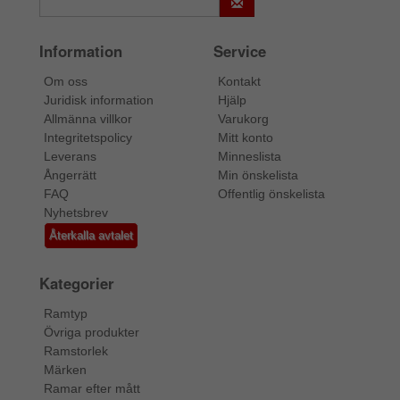
Information
Service
Om oss
Kontakt
Juridisk information
Hjälp
Allmänna villkor
Varukorg
Integritetspolicy
Mitt konto
Leverans
Minneslista
Ångerrätt
Min önskelista
FAQ
Offentlig önskelista
Nyhetsbrev
Återkalla avtalet
Kategorier
Ramtyp
Övriga produkter
Ramstorlek
Märken
Ramar efter mått