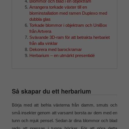
Blommor och blad i en objektram
Arrangera torkade växter till en
blominstallation med ramen Duplexo med
dubbla glas
Torkade blommor i objektram och UniBox
från Artvera
Svävande 3D-ram för att betrakta herbariet
från alla vinklar
Dekorera med barockramar
Herbarium – en utmärkt presentidé
Så skapar du ett herbarium
Börja med att befria växterna från damm, smuts och
små insekter genom att varsamt borsta av dem med en
tunn och mjuk pensel. Sedan är dina blommor och blad
redo att pressas i tunga böcker. För att göra detta